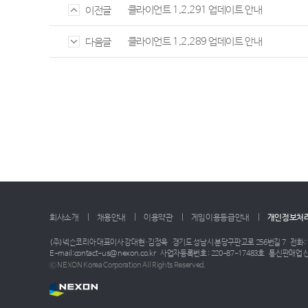
클라이언트 1.2.291 업데이트 안내
이전글
클라이언트 1.2.289 업데이트 안내
다음글
회사소개
채용안내
이용약관
게임이용등급안내
개인정보처
(주)넥슨코리아 대표이사 강대현·김정욱
경기도 성남시 분당구판교로 256번길 7
전화: 
E-mail:contact-us@nexon.co.kr
사업자등록번호 : 220-87-17483호
통신판매업 신
ⓒ NEXON Korea Corporation All Rights Reserved.