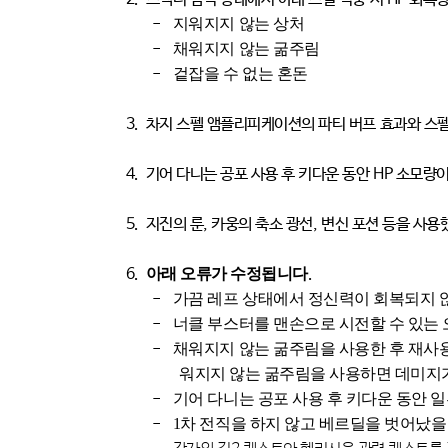
-
지워지지 않는 상처
-
채워지지 않는 굶주림
-
겉잡을 수 없는 혼돈
3.
차지 스펠 앰플리피케이션의 파티 버프 효과와 스펠
4.
기어 다니는 공포 사용 후 키다운 동안
HP
소모량이
5.
지진의 룬
,
카웅의 축소 광선
,
변신 포션 등을 사용
6.
아래 오류가 수정됩니다
.
-
가끔 레프 상태에서 정신력이 회복되지 
-
너클 부스터를 맨손으로 시전할 수 있는
-
채워지지 않는 굶주림을 사용한 후 재사
워지지 않는 굶주림을 사용하면 데미지
-
기어 다니는 공포 사용 후 키다운 동안
-
1
차 전직을 하지 않고 베르딜을 벗어났을