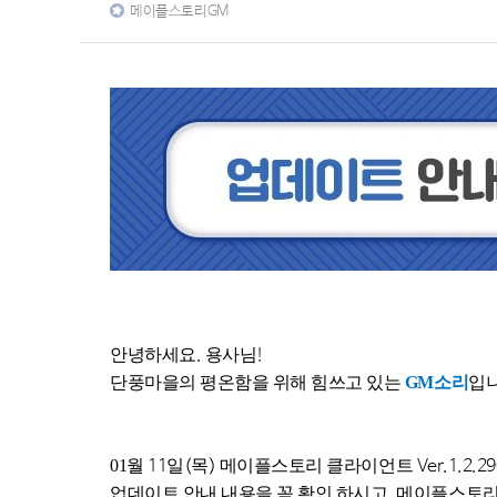
메이플스토리GM
안녕하세요
.
용사님
!
단풍마을의 평온함을 위해 힘쓰고 있는
GM
소리
입
01
월
11
일
(
목
)
메이플스토리 클라이언트
Ver.1.2.29
업데이트 안내 내용을 꼭 확인 하시고
,
메이플스토리