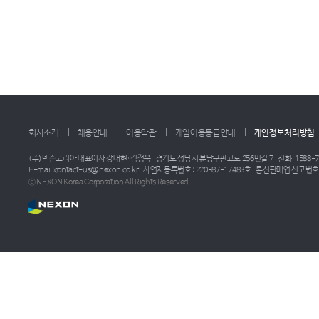
회사소개
채용안내
이용약관
게임이용등급안내
개인정보처리방침
(주)넥슨코리아 대표이사 강대현·김정욱
경기도 성남시 분당구판교로 256번길 7
전화: 1588-7
E-mail:contact-us@nexon.co.kr
사업자등록번호 : 220-87-17483호
통신판매업 신고번호 :
ⓒ NEXON Korea Corporation All Rights Reserved.