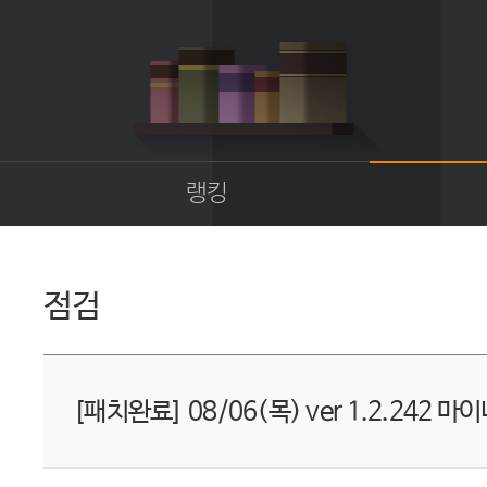
랭킹
종합랭킹
길드랭킹
점검
업
[패치완료] 08/06(목) ver 1.2.242 