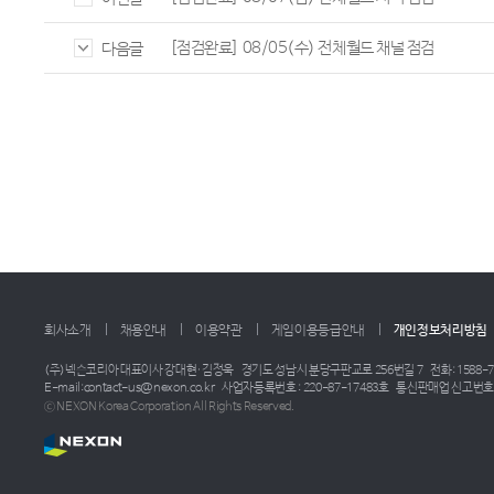
[점검완료] 08/05(수) 전체월드 채널 점검
다음글
회사소개
채용안내
이용약관
게임이용등급안내
개인정보처리방침
(주)넥슨코리아 대표이사 강대현·김정욱
경기도 성남시 분당구판교로 256번길 7
전화: 1588-7
E-mail:contact-us@nexon.co.kr
사업자등록번호 : 220-87-17483호
통신판매업 신고번호 :
ⓒ NEXON Korea Corporation All Rights Reserved.