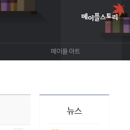
메이플 아트
이야기
스크린샷
카툰
동영상
코디
웹툰
뉴스
팬아트