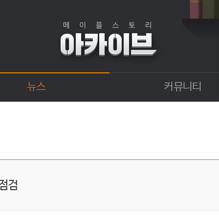
뉴스
커뮤니티
점검
자유게시판
상점
직업게시판
업데이트
토론게시판
업데이트 정보센터
지식 Q&A
확률형 아이템 결과
GM이야기
 점검
개발자 노트
벼루의 비밀일기