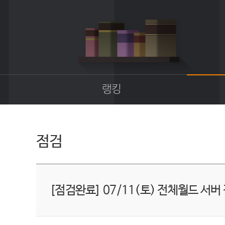
랭킹
종합랭킹
길드랭킹
점검
[점검완료] 07/11(토) 전체월드 서버