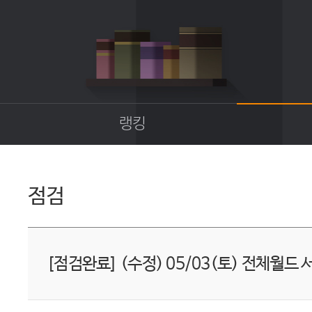
랭킹
종합랭킹
길드랭킹
점검
업
[점검완료] (수정) 05/03(토) 전체월드 