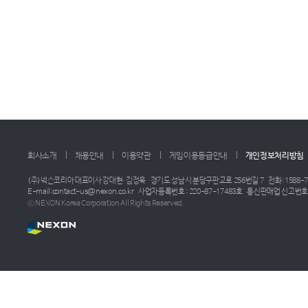
회사소개
채용안내
이용약관
게임이용등급안내
개인정보처리방침
(주)넥슨코리아 대표이사 강대현·김정욱
경기도 성남시 분당구판교로 256번길 7
전화: 1588-7
E-mail:contact-us@nexon.co.kr
사업자등록번호 : 220-87-17483호
통신판매업 신고번호 :
ⓒ NEXON Korea Corporation All Rights Reserved.