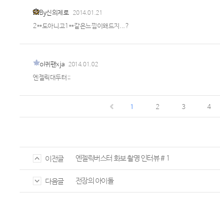
By신의제로
2014.01.21
2**도아니고1**같은느낌이왜드지...?
ol귀팬xja
2014.01.02
엔젤릭대두터;;
1
2
3
4
엔젤릭버스터 화보 촬영 인터뷰 # 1
이전글
전장의 아이돌
다음글