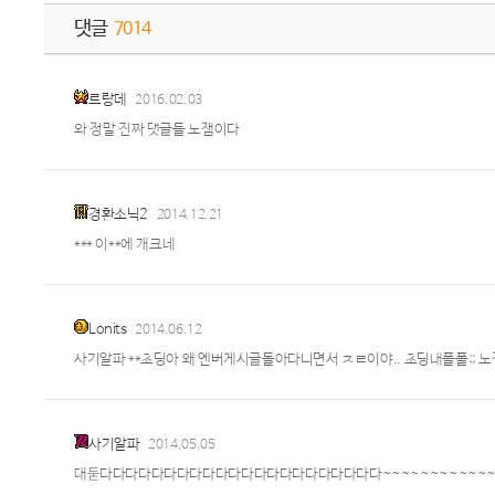
댓글
7014
르랑데
2016.02.03
와 정말 진짜 댓글들 노잼이다
경환소닉2
2014.12.21
*** 이**에 개크네
Lonits
2014.06.12
사기알파 **초딩아 왜 엔버게시글돌아다니면서 ㅈㄹ이야.. 초딩내폴폴;; 노
사기알파
2014.05.05
대둗다다다다다다다다다다다다다다다다다다다다다다~~~~~~~~~~~~~