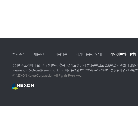
회사소개
채용안내
이용약관
게임이용등급안내
개인정보처리방침
(주)넥슨코리아 대표이사 강대현·김정욱
경기도 성남시 분당구판교로 256번길 7
전화: 1588-7
E-mail:contact-us@nexon.co.kr
사업자등록번호 : 220-87-17483호
통신판매업 신고번호 :
ⓒ NEXON Korea Corporation All Rights Reserved.