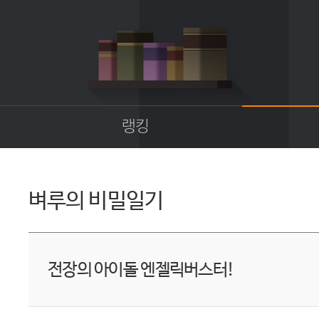
랭킹
종합랭킹
길드랭킹
벼루의 비밀일기
업
전장의 아이돌 엔젤릭버스터!