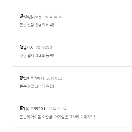
Ma법사la는
2014.04.06
돈슨 발랄 한별의 데뷔!
솜각시
2014.03.31
구린 냄새 그녀의 똥뷔!
실험용쥐메세
2014.03.27
돈슨 현질 그녀의 현질!
화이트9999호
2014.01.24
돈슨의 아이돌 오한별! 여자같은 그자의 소매치기!