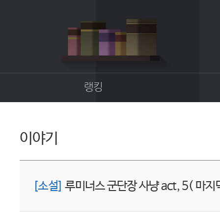
랭킹
종합랭킹
길드랭킹
이야기
업
[소설]
루미너스 군단장 사냥 act, 5( 마지막