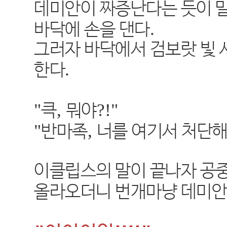
데미안이 짜증난다는 듯이 
.
바닥에 손을 댄다
그러자 바닥에서 검보랏 빛 
.
한다
"
,
?!"
큭
뭐야
"
,
반마족
너를 여기서 처단
이클립스의 말이 끝나자 공
올라오더니 번개마냥 데미안