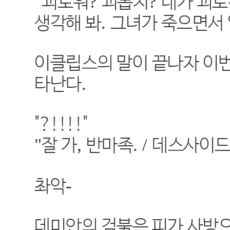
"
?
?
괴로워
괴롭지
네가 괴로
.
생각해 봐
그녀가 죽으면서
이클립스의 말이 끝나자 이번
.
타난다
"?!!!!"
"
,
. /
잘 가
반마족
데스사이
-
촤악
데미안의 검붉은 피가 사방