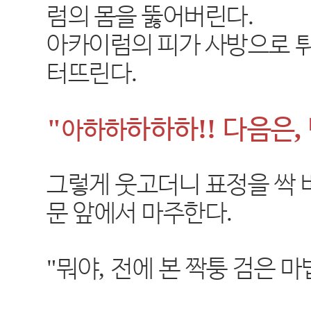
.
럼의 몸을 뚫어버린다
아카이럼의 피가 사방으로 
.
터뜨린다
"
!!
,
하하하
다음은
하하
아
그렇게 웃고더니 표정을 싹 
.
문 앞에서 마주한다
"
,
뭐야
전에 본 짝퉁 검은 마