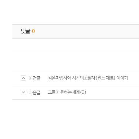
댓글
0
검은마법사와 시간의초월자(륀느 제로) 이야기
이전글
그들이 원하는세계(0)
다음글