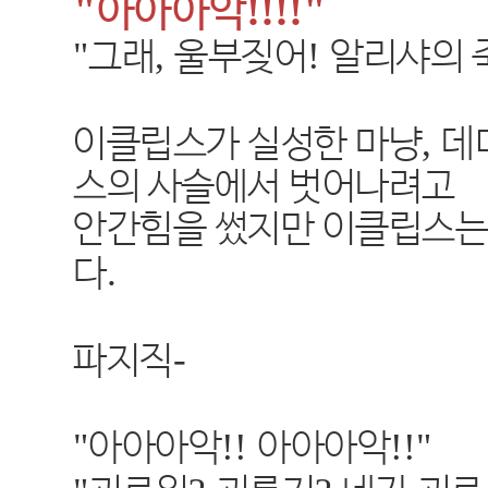
"
!!!!"
아아아악
"
,
!
그래
울부짖어
알리샤의 
,
이클립스가 실성한 마냥
데
스의 사슬에서 벗어나려고
안간힘을 썼지만 이클립스는
.
다
-
파지직
"
!!
!!"
아아아악
아아아악