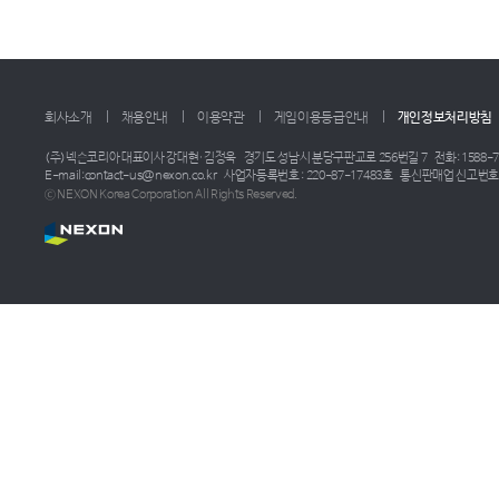
회사소개
채용안내
이용약관
게임이용등급안내
개인정보처리방침
(주)넥슨코리아 대표이사 강대현·김정욱
경기도 성남시 분당구판교로 256번길 7
전화: 1588-7
E-mail:contact-us@nexon.co.kr
사업자등록번호 : 220-87-17483호
통신판매업 신고번호 :
ⓒ NEXON Korea Corporation All Rights Reserved.