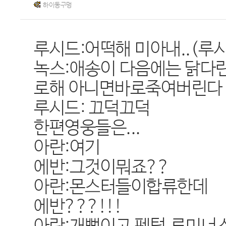
하이동구멍
루시드:어떡해 미아내..(
녹스:애송이 다음에는 닭
로해 아니면바로죽여버린다
루시드: 끄덕끄덕
한편영웅들은...
아란:여기
에반:그것이뭐죠??
아란:몬스터들이합류한데
에반???!!!