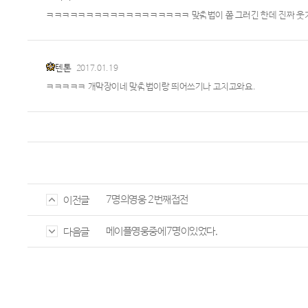
ㅋㅋㅋㅋㅋㅋㅋㅋㅋㅋㅋㅋㅋㅋㅋㅋㅋㅋ 맞춤법이 쫌 그러긴 한데 진짜
텐톤
2017.01.19
ㅋㅋㅋㅋㅋ 개막장이네 맞춤법이랑 띄어쓰기나 고치고와요.
7명의영웅 2번째접전
이전글
메이플영웅중에7명이있었다.
다음글