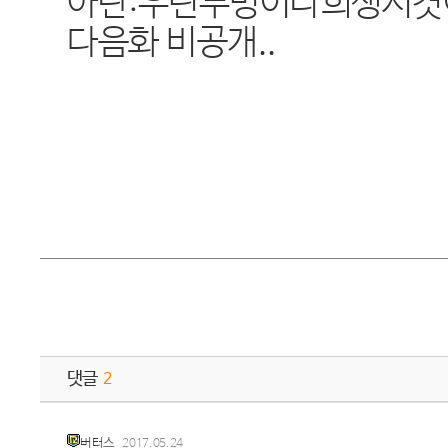
아란:우린두명이나희생시켯어
다음화 비공개..
댓글
2
버터스
2017.05.24