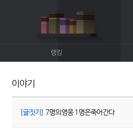
랭킹
종합랭킹
길드랭킹
이야기
업
[글짓기]
7명의영웅 1명은죽어간다