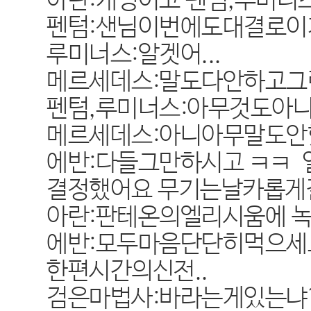
아란:개뻥이고 펜텀,루미너
펜텀:샌님이번에도대결로이기
루미너스:알겟어...
메르세데스:말도다안하고그
펜텀,루미너스:아무것도아니
메르세데스:아니아무말도안
에반:다들그만하시고 ㅋㅋ
결정했어요 무기는날카롭게
아란:판테온의엘리시움에 녹
에반:모두마음단단히먹으세
한편시간의신전..
검은마법사:바라는게있는냐