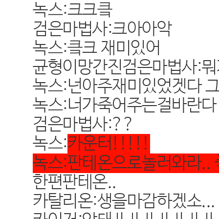
녹스:크크킄
검은마법사:크아아악
녹스:킄크 재미있어
균형이망간진검은마법사:뭐
녹스:넌아주재미있었겟다 
녹스:너가죽어주는걸바란다
검은마법사:??
녹스:
카운터!!!!!
녹스:판테온으로놀러와라..
한편판테온..
카탈리온:생을마감하겠소...