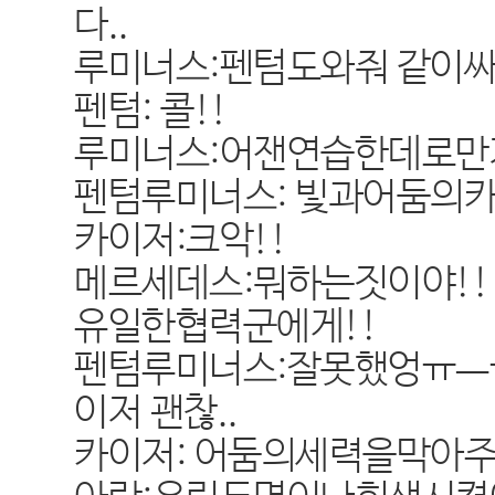
다..
루미너스:펜텀도와줘 같이싸
펜텀: 콜!!
루미너스:어잰연습한데로만가
펜텀루미너스: 빛과어둠의카드쏘울
카이저:크악!!
메르세데스:뭐하는짓이야!!
유일한협력군에게!!
펜텀루미너스:잘못했엉ㅠ
이저 괜찮..
카이저: 어둠의세력을막아주시.