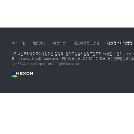
회사소개
채용안내
이용약관
게임이용등급안내
개인정보처리방침
(주)넥슨코리아 대표이사 강대현·김정욱
경기도 성남시 분당구판교로 256번길 7
전화: 1588-7
E-mail:contact-us@nexon.co.kr
사업자등록번호 : 220-87-17483호
통신판매업 신고번호 :
ⓒ NEXON Korea Corporation All Rights Reserved.