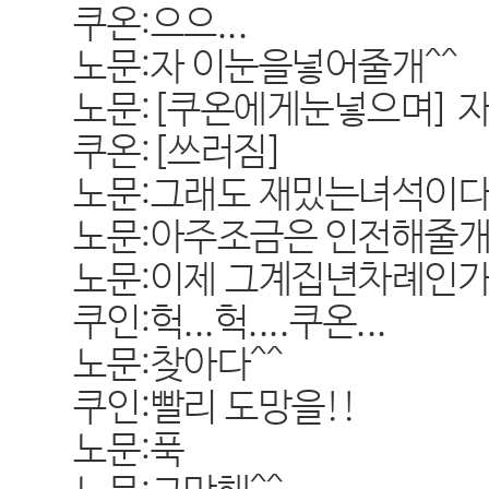
쿠온:으으...
노문:자 이눈을넣어줄개^^
노문:[쿠온에게눈넣으며] 자
쿠온:[쓰러짐]
노문:그래도 재밌는녀석이다
노문:아주조금은 인전해줄개
노문:이제 그계집년차례인가.
쿠인:헉...헉....쿠온...
노문:찾아다^^
쿠인:빨리 도망을!!
노문:푹