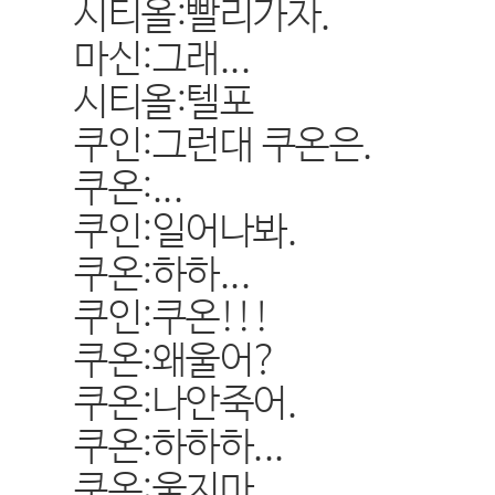
시티올:빨리가자.
마신:그래...
시티올:텔포
쿠인:그런대 쿠온은.
쿠온:...
쿠인:일어나봐.
쿠온:하하...
쿠인:쿠온!!!
쿠온:왜울어?
쿠온:나안죽어.
쿠온:하하하...
쿠온:울지마...