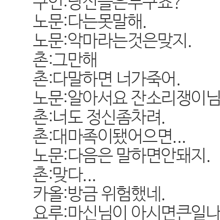
쿠인:당신들은누구죠?
노문:다는못말해.
노문:악마라는것은맞지.
촌:그만해
촌:다말하면 너가죽어.
노문:알아서요 잔소리쟁이님
촌:너도 정신좀차려.
촌:대마족이됐어으면...
노문:다음은 말하면안돼지.
촌:맞다...
카올:방금 위험했네.
요루:마신님이 아시면큰일나