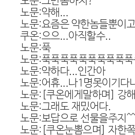
노문:그만좀하지?
노문:약해...
노문:요즘은 약한놈들뿐이고.
쿠온:으으...아직할수..
노문:푹
노문:푹푹푹푹푹푹푹푹푹
노문:약하다...인간아
노문:어휴...나1명못이기다니.
노문:[쿠온에게말하며] 강
노문:그래도 재밌어다.
노문:보답으로 선물을주지^
노문:[쿠온눈뽐으며] 자한