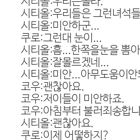
시티올:우리는몰라.
시티올:우리들은 그런녀석들과
시티올:미안하군...
쿠로:그런대 눈이...
시티올:흠...한쪽을눈을 뽐아
시티올:잘몰르겠네...
시티올:미안...아무도움이안돼
코우:괜찮아요.
코우:저이들이 미안하죠.
코우:아침부터 불러죄송합니
시티올:괜찮아요.
쿠로:이제 어떻하지?