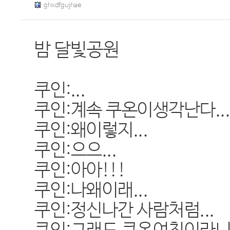
ghxdfgujhae
밤 달빛공원
쿠인:...
쿠인:계속 쿠온이생각난다..
쿠인:왜이렇지...
쿠인:으으...
쿠인:아아!!!
쿠인:나왜이래...
쿠인:정신나간 사람처럼...