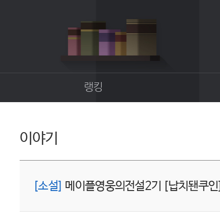
랭킹
종합랭킹
길드랭킹
이야기
업
[소설]
메이플영웅의전설2기 [납치됀쿠인]