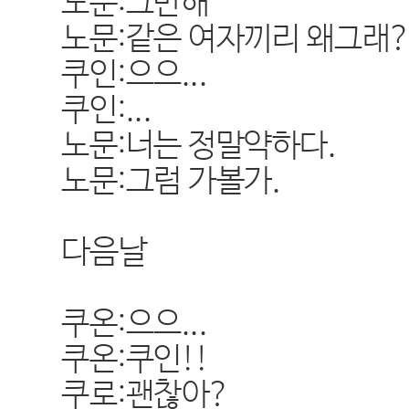
노문:그만해^^
노문:같은 여자끼리 왜그래
쿠인:으으...
쿠인:...
노문:너는 정말약하다.
노문:그럼 가볼가.
다음날
쿠온:으으...
쿠온:쿠인!!
쿠로:괜찮아?