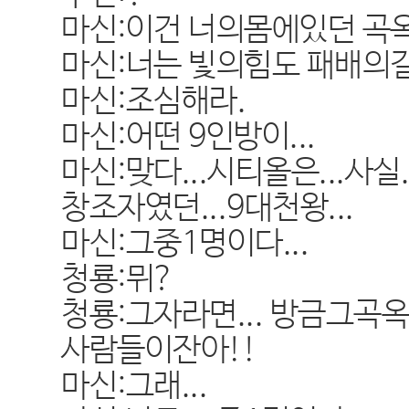
마신:이건 너의몸에있던 곡
마신:너는 빛의힘도 패배의
마신:조심해라.
마신:어떤 9인방이...
마신:맞다...시티올은...사실.
창조자였던...9대천왕...
마신:그중1명이다...
청룡:뮈?
청룡:그자라면... 방금그곡
사람들이잔아!!
마신:그래...