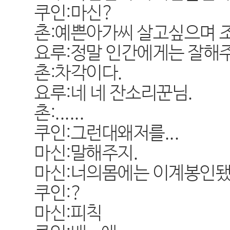
쿠인:마신?
촌:예쁜아가씨 살고싶으며 
요루:정말 인간에게는 잘해주
촌:차각이다.
요루:네 네 잔소리꾼님.
촌:......
쿠인:그런대왜저를...
마신:말해주지.
마신:너의몸에는 이계봉인됐
쿠인:?
마신:피칙