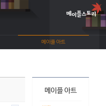
메이플 아트
이야기
스크린샷
카툰
동영상
코디
웹툰
메이플 아트
팬아트