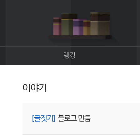
랭킹
종합랭킹
길드랭킹
이야기
[글짓기]
블로그 만듬