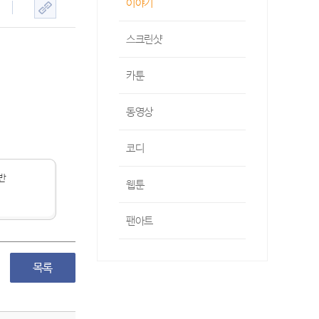
이야기
스크린샷
카툰
동영상
코디
반
웹툰
팬아트