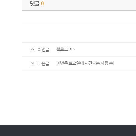
댓글
0
블로그 예~
이전글
이번주 토요일에 시간되는 사람 손!
다음글