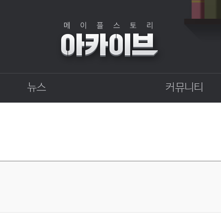
뉴스
커뮤니티
점검
자유게시판
상점
직업게시판
업데이트
토론게시판
업데이트 정보센터
지식 Q&A
확률형 아이템 결과
GM이야기
개발자 노트
벼루의 비밀일기