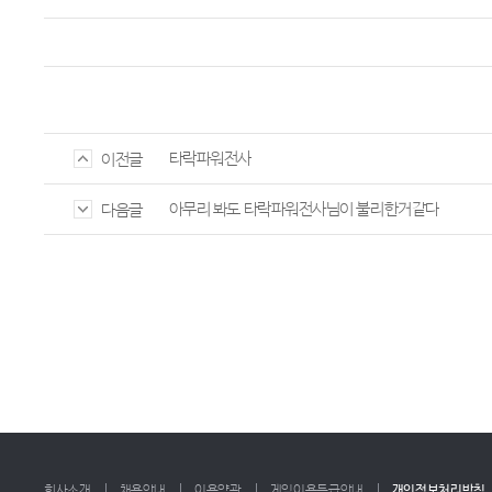
타락파워전사
이전글
아무리 봐도 타락파워전사님이 불리한거같다
다음글
회사소개
채용안내
이용약관
게임이용등급안내
개인정보처리방침