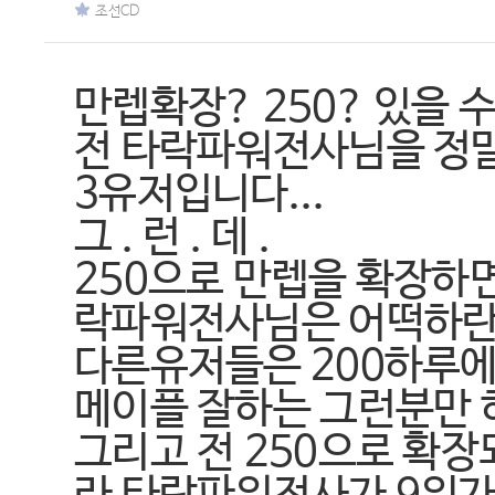
조선CD
만렙확장? 250? 있을 수
전 타락파워전사님을 정말
3유저입니다...
그 . 런 . 데 .
250으로 만렙을 확장하면
락파워전사님은 어떡하란 
다른유저들은 200하루에
메이플 잘하는 그런분만 
그리고 전 250으로 확장