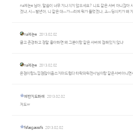
na제논e 님아, 말씀이 너무 지나치지 않으세요? 니도 같은 서버 아니잖아 
겠냐, 시ㅡ발년아, 니 같은 대ㅡ가ㅡ리에 뭐가 들었겠나, 초ㅡ딩싀키가 왜 
na제논e
2013.02.02
글고 존경하고 정말 좋아하면 왜 그분이랑 같은 서버에 접해있지 않냐
na제논e
2013.02.02
온점이랑느낌점많이좀쓰지마드럽다 타락파워전사님이랑 같은서버아니면
에반지도하에
2013.02.02
저도ㅠ
fsfasgasssfs
2013.02.02