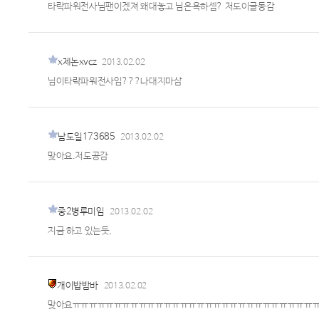
타락파워전사님팬이겠져 왜대놓고 님은욕하셈? 저도이글동감
x제논xvcz
2013.02.02
님이타락파워전사임???나대지마삼
남도일173685
2013.02.02
맞아요.저도공감
중2병루미임
2013.02.02
지금 하고 있는듯,
개이밥밤바
2013.02.02
맞아요ㅠㅠㅠㅠㅠㅠㅠㅠㅠㅠㅠㅠㅠㅠㅠㅠㅠㅠㅠㅠㅠㅠㅠㅠㅠㅠㅠㅠㅠ