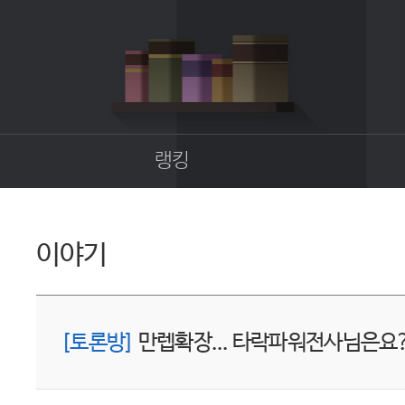
랭킹
종합랭킹
길드랭킹
이야기
업
[토론방]
만렙확장... 타락파워전사님은요?!