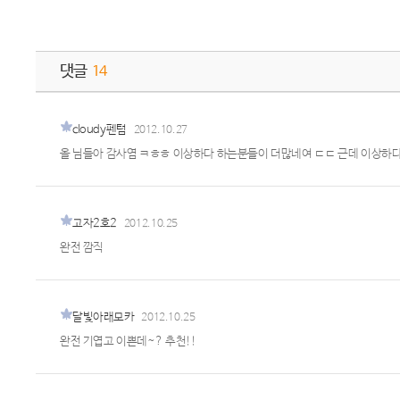
댓글
14
cloudy펜텀
2012.10.27
올 님들아 감사염 ㅋㅎㅎ 이상하다 하는분들이 더많네여 ㄷㄷ 근데 이상하
고자2호2
2012.10.25
완전 깜직
달빛아래모카
2012.10.25
완전 기엽고 이쁜데~? 추천!!