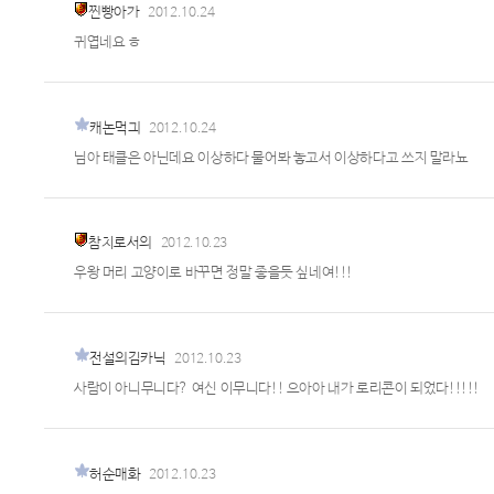
찐빵아가
2012.10.24
귀엽네요 ㅎ
캐논먹긔
2012.10.24
님아 태클은 아닌데요 이상하다 물어봐 놓고서 이상하다고 쓰지 말라뇨
참치로서의
2012.10.23
우왕 머리 고양이로 바꾸면 정말 좋을듯 싶네여!!!
전설의김카닉
2012.10.23
사람이 아니무니다? 여신 이무니다!! 으아아 내가 로리콘이 되었다!!!!!
허순매화
2012.10.23