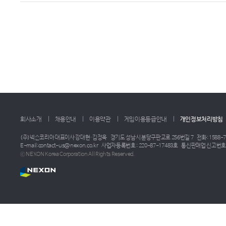
회사소개
채용안내
이용약관
게임이용등급안내
개인정보처리방침
(주)넥슨코리아 대표이사 강대현·김정욱
경기도 성남시 분당구판교로 256번길 7
전화: 1588-7
E-mail:contact-us@nexon.co.kr
사업자등록번호 : 220-87-17483호
통신판매업 신고번호 :
ⓒ NEXON Korea Corporation All Rights Reserved.