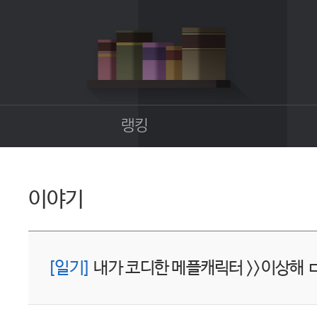
랭킹
종합랭킹
길드랭킹
이야기
업
[일기]
내가 코디한 메플캐릭터 >>이상해 