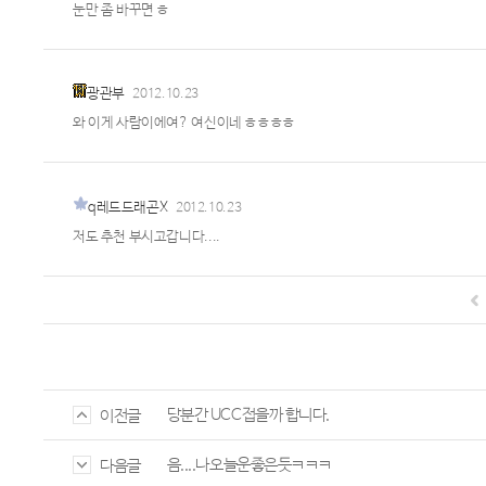
눈만 좀 바꾸면 ㅎ
광관부
2012.10.23
와 이게 사람이에여? 여신이네 ㅎㅎㅎㅎ
q레드드래곤X
2012.10.23
저도 추천 부시고갑니다....
당분간 UCC접을까 합니다.
이전글
음....나오늘운좋은듯ㅋㅋㅋ
다음글