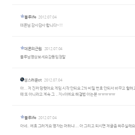
블루life
2012.07.04
데몬님 감사감사 합니다~!!
데몬의근원
2012.07.04
블루님영상보세요감동임정말
성스러운ot
2012.07.04
아... 저 진짜 망햇어요 게임 시작 안되요 2차 비밀 번호 안되서 바꾸고 
때 또 아니라고 계속 그 .. 지x이에요 해결법 아는분 ㅠㅠㅠㅠㅠ
블루life
2012.07.04
아네.. 에효 그러게요 영자는 머하냐.... 아 그리고 되시면 제글좀 봐주실래