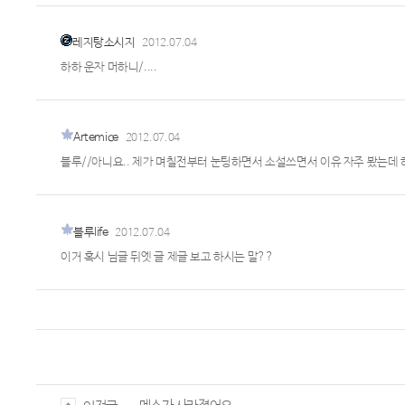
레지탕소시지
2012.07.04
하하 운자 머하니/....
Artemice
2012.07.04
블루//아니요.. 제가 며칠전부터 눈팅하면서 소설쓰면서 이유 자주 봤는데 하
블루life
2012.07.04
이거 혹시 님글 뒤엣 글 제글 보고 하시는 말??