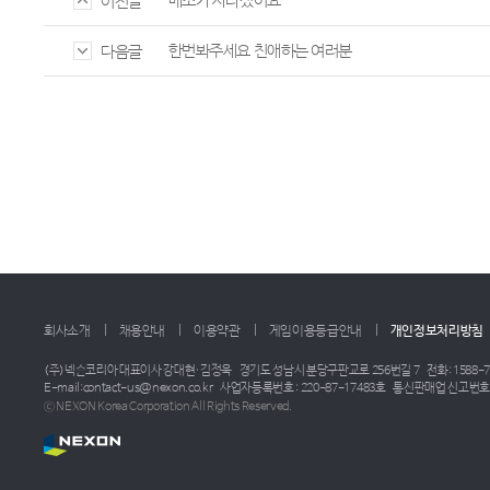
메소가 사라졌어요
이전글
한번봐주세요 친애하는 여러분
다음글
회사소개
채용안내
이용약관
게임이용등급안내
개인정보처리방침
(주)넥슨코리아 대표이사 강대현·김정욱
경기도 성남시 분당구판교로 256번길 7
전화: 1588-7
E-mail:contact-us@nexon.co.kr
사업자등록번호 : 220-87-17483호
통신판매업 신고번호 :
ⓒ NEXON Korea Corporation All Rights Reserved.