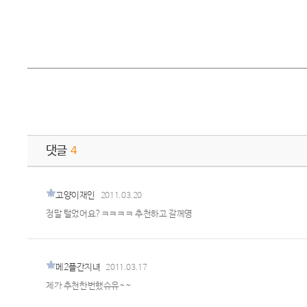
댓글
4
고양이재인
2011.03.20
정말 털었어요?ㅋㅋㅋㅋ 추천하고 갈께영
메2플간지녀
2011.03.17
제가 추천한번했슈유~~