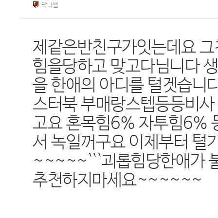
닥나쌤
제같은반친구가잇는데요 그친
힘을당하고 맞고다님니다 생
을 한애의 아디를 털겟습니다
스터북 부매랑스텝등등비사 마
고요 혼목힘6% 자투힘6% 
서 녹일꺼구요 이제부터 털
~~~~~```괴롭힘당한애가
추천하지마세요~~~~~~