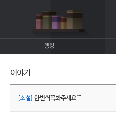
랭킹
종합랭킹
길드랭킹
이야기
업
[소설]
한번씩꼭봐주세요^^