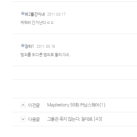
메2플간지녀
2011.03.17
캐릭터 간지난다 ㄷㄷ
장터1
2011.03.16
범죄를 또다른 범죄로 물리치네..
Maplestory 59화 커닝스퀘어(1)
이전글
그들은 죽지 않는다. 절대로 [43]
다음글