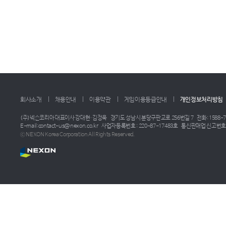
회사소개
채용안내
이용약관
게임이용등급안내
개인정보처리방침
(주)넥슨코리아 대표이사 강대현·김정욱
경기도 성남시 분당구판교로 256번길 7
전화: 1588-7
E-mail:contact-us@nexon.co.kr
사업자등록번호 : 220-87-17483호
통신판매업 신고번호 :
ⓒ NEXON Korea Corporation All Rights Reserved.