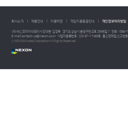
회사소개
채용안내
이용약관
게임이용등급안내
개인정보처리방침
(주)넥슨코리아 대표이사 강대현·김정욱
경기도 성남시 분당구판교로 256번길 7
전화: 1588-7
E-mail:contact-us@nexon.co.kr
사업자등록번호 : 220-87-17483호
통신판매업 신고번호 :
ⓒ NEXON Korea Corporation All Rights Reserved.