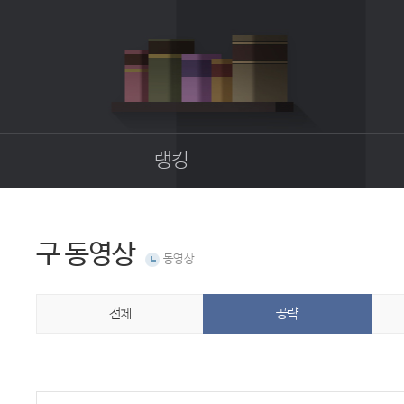
랭킹
종합랭킹
길드랭킹
구 동영상
동영상
업
전체
공략