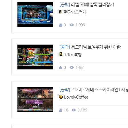
[공략]
레벨 70에 발록 빨리잡기
펜덤vs모험가
0
1,909
[공략]
동그리님 보여주기 위한 아란
14cm흑형
0
1,651
[공략]
212메르세데스 스카이라인1 사냥 영
LovelyCoffee
10
3,189