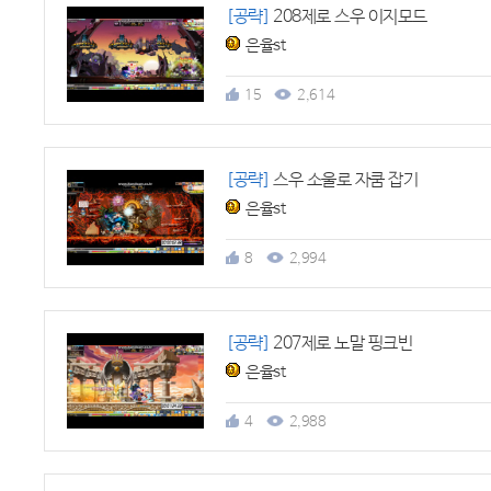
[공략]
208제로 스우 이지모드
은율st
15
2,614
[공략]
스우 소울로 자쿰 잡기
은율st
8
2,994
[공략]
207제로 노말 핑크빈
은율st
4
2,988