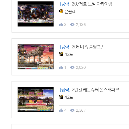
[공략]
207제로 노말 아카이럼
은율st
3
2,136
[공략]
205 비숍 솔핑크빈
42도
1
2,020
[공략]
2년전 캐논슈터 몬스터파크
42도
4
2,367