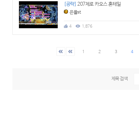
[공략]
207제로 카오스 혼테일
은율st
4
1,876
1
2
3
4
제목 검색