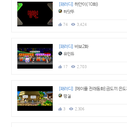
[패러디]
하얀이(10화)
하닷뚜
74
3,424
[패러디]
바보2화
유민듀
17
2,703
[패러디]
[메이플 전래동화]금도끼 은도
뗑췰
3
2,306