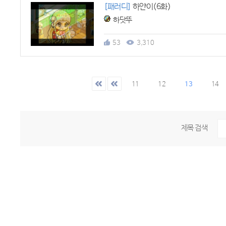
[패러디]
하얀이(6화)
하닷뚜
53
3,310
11
12
13
14
제목 검색