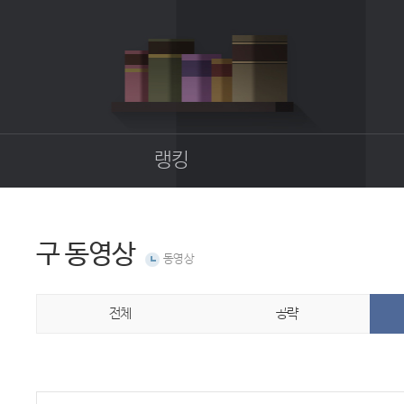
랭킹
종합랭킹
길드랭킹
구 동영상
동영상
업
전체
공략