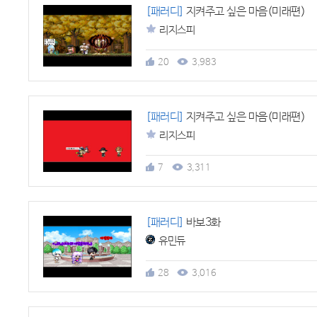
[패러디]
지켜주고 싶은 마음(미래편)
리지스피
20
3,983
[패러디]
지켜주고 싶은 마음(미래편)
리지스피
7
3,311
[패러디]
바보3화
유민듀
28
3,016