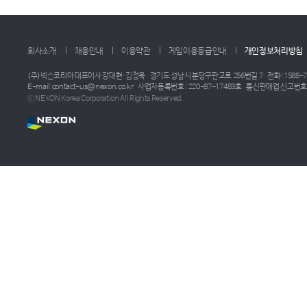
회사소개
채용안내
이용약관
게임이용등급안내
개인정보처리방침
(주)넥슨코리아 대표이사 강대현·김정욱
경기도 성남시 분당구판교로 256번길 7
전화: 1588-7
E-mail:contact-us@nexon.co.kr
사업자등록번호 : 220-87-17483호
통신판매업 신고번호 :
ⓒ NEXON Korea Corporation All Rights Reserved.