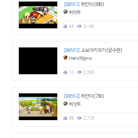
[패러디]
하얀이(8화)
하닷뚜
49
3,140
[패러디]
초보자키우기(궁수편)
Hero제논no
10
2,350
[패러디]
하얀이(7화)
하닷뚜
38
2,726