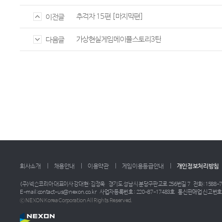
추격자 15편 [마지막편]
이전글
가상현실게임메이플스토리3탄
다음글
회사소개
채용안내
이용약관
게임이용등급안내
개인정보처리방침
(주)넥슨코리아 대표이사 강대현·김정욱
경기도 성남시 분당구판교로 256번길 7
전화: 1588-7
E-mail:contact-us@nexon.co.kr
사업자등록번호 : 220-87-17483호
통신판매업 신고번호 :
ⓒ NEXON Korea Corporation All Rights Reserved.