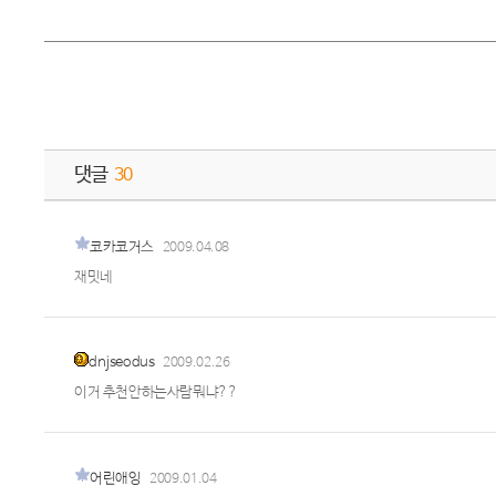
댓글
30
코카코거스
2009.04.08
재밋네
dnjseodus
2009.02.26
이거 추천안하는사람뭐냐??
어린애잉
2009.01.04