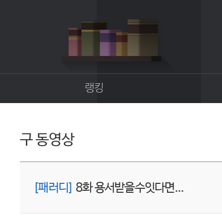
랭킹
종합랭킹
길드랭킹
구 동영상
업
[패러디]
8화 용서받을수잇다면...