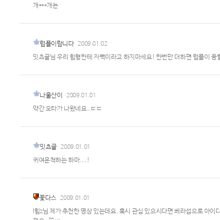
개***개뇬
럽플이람니다
2009.01.02
잇츠귤님 우리 힘형한테 자뻑이라고 하지마세요! 한번만 더하면 럽플이 융
나울산이
2009.01.01
약간 오타가 나왔네요..ㄷㄷ
잇츠귤
2009.01.01
귀여운척하는 하마....!
꽃다스
2009.01.01
l힘z님 제가 추천한 영상 있는데요. 혹시 관심 있으시다면 베라섭으로 아이디