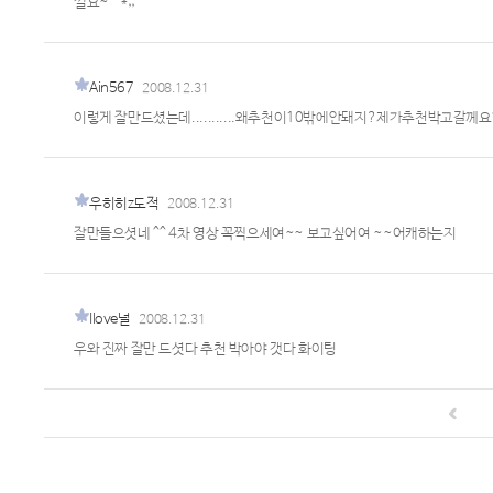
껄요~^^*;;
Ain567
2008.12.31
이렇게 잘만드셨는데...........왜추천이10밖에안돼지?제가추천박고갈께
우히히z도적
2008.12.31
잘만들으셧네 ^^ 4차 영상 꼭찍으세여~~ 보고싶어여 ~~어캐하는지
Ilove널
2008.12.31
우와 진짜 잘만 드셧다 추천 박아야 갯다 화이팅