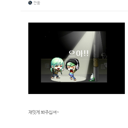
짠움
재밋게 봐주십셔~