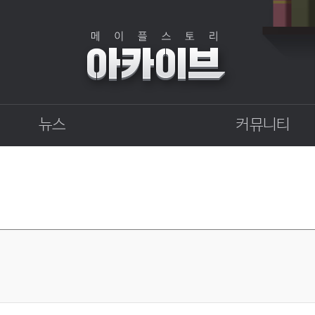
뉴스
커뮤니티
점검
자유게시판
상점
직업게시판
업데이트
토론게시판
업데이트 정보센터
지식 Q&A
확률형 아이템 결과
GM이야기
개발자 노트
벼루의 비밀일기