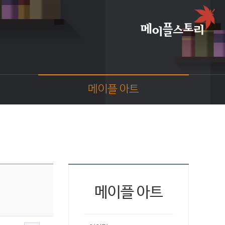
메이플 아트
이야기
스크린샷
카툰
동영상
코디
웹툰
메이플 아트
팬아트