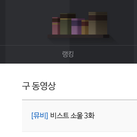
랭킹
종합랭킹
길드랭킹
구 동영상
[뮤비]
비스트 소울 3화