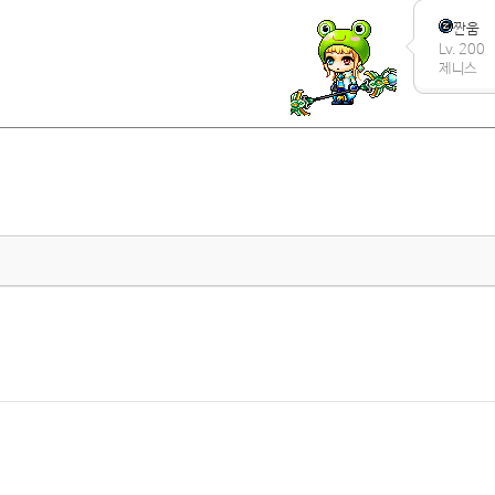
짠움
Lv. 200
제니스