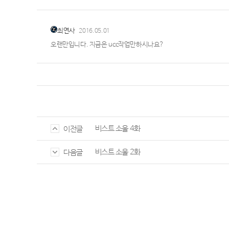
최연사
2016.05.01
오랜만입니다. 지금은 ucc작업만하시나요?
비스트 소울 4화
이전글
비스트 소울 2화
다음글