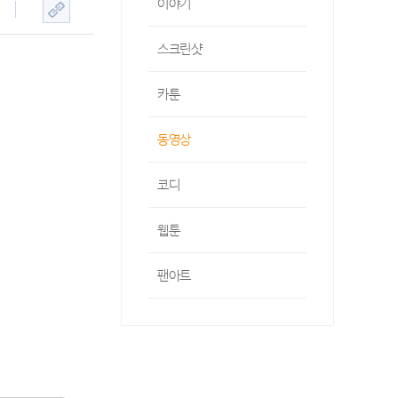
이야기
스크린샷
카툰
동영상
코디
웹툰
팬아트