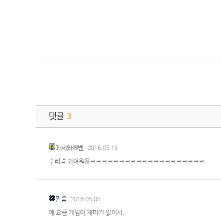
댓글
3
메세와에벤
2016.05.13
수리넘 귀여워욬ㅋㅋㅋㅋㅋㅋㅋㅋㅋㅋㅋㅋㅋㅋㅋㅋㅋㅋㅋㅋ
짠움
2016.05.05
예 요즘 게임이 재미가 없어서..