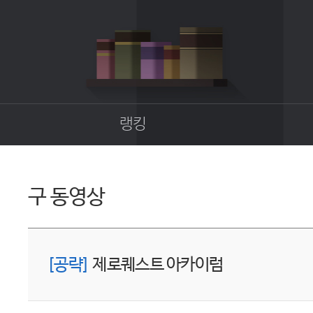
랭킹
종합랭킹
길드랭킹
구 동영상
업
[공략]
제로퀘스트 아카이럼