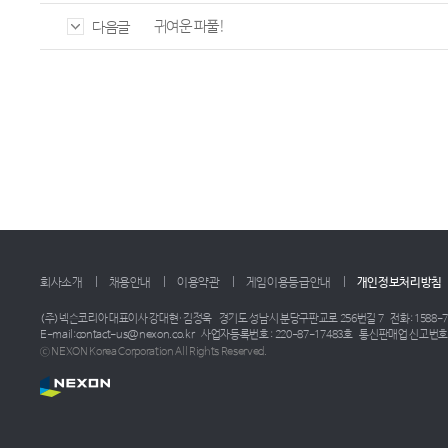
귀여운 파풀!
다음글
회사소개
채용안내
이용약관
게임이용등급안내
개인정보처리방침
(주)넥슨코리아 대표이사 강대현·김정욱
경기도 성남시 분당구판교로 256번길 7
전화: 1588-7
E-mail:contact-us@nexon.co.kr
사업자등록번호 : 220-87-17483호
통신판매업 신고번호 :
ⓒ NEXON Korea Corporation All Rights Reserved.