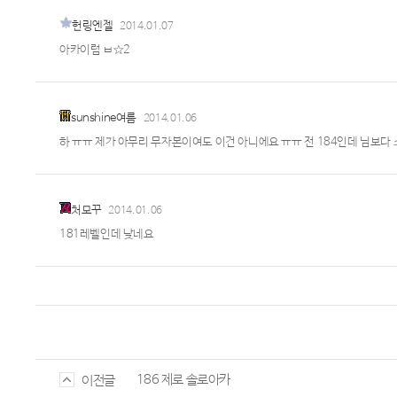
헌링엔젤
2014.01.07
아카이럼 ㅂ☆2
sunshine여름
2014.01.06
하 ㅠㅠ 제가 아무리 무자본이여도 이건 아니에요 ㅠㅠ 전 184인데 님보다 
처모꾸
2014.01.06
181레벨인데 낮네요
186 제로 솔로아카
이전글