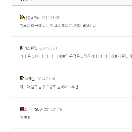
엔젤릭버e
2014.03.08
륀느다 와 근데 나는 아직도 제로142인데 넘차이나
리스헨젤
2014.03.01
와!!!륀느다아!!!!!!!!!!제로의 목적 륀느깨우기!!!!!!!!!!제로가 륀느 깨웠다아!
sst제논
2014.01.16
저보다 렙도 높구 스공도 높네여 ~ 추천!
죽은은월00
2014.01.16
아 부럽