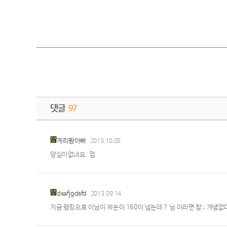
댓글
97
게리왕아빠
2013.10.05
양심이없내요..쩝
dsafjgdsfd
2013.09.14
지금 랭킹으로 이님이 제논이 160이 넘는데 ? 님 이라면 참;; 개념