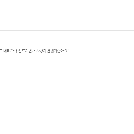
밑으로 내려가서 점프하면서 사냥하면됄거잖아요?