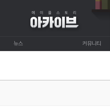
뉴스
커뮤니티
점검
자유게시판
상점
직업게시판
업데이트
토론게시판
업데이트 정보센터
지식 Q&A
확률형 아이템 결과
GM이야기
개발자 노트
벼루의 비밀일기