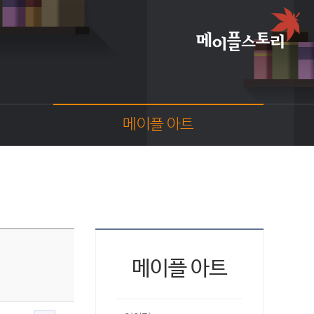
메이플 아트
이야기
스크린샷
카툰
동영상
코디
웹툰
메이플 아트
팬아트