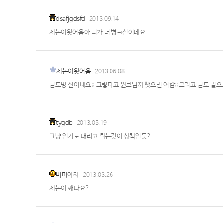
dsafjgdsfd
2013.09.14
제논이왓어욤아 니가 더 병ㅋ신이네요.
제논이왓어욤
2013.06.08
님도병 신이네요;; 그렇다고 윈브님꺼 뺏으면 어캄;;그리고 님도 
tygdb
2013.05.19
그냥 인기도 내리고 튀는것이 상책인듯?
비미아라
2013.03.26
제논이 쌔나요?