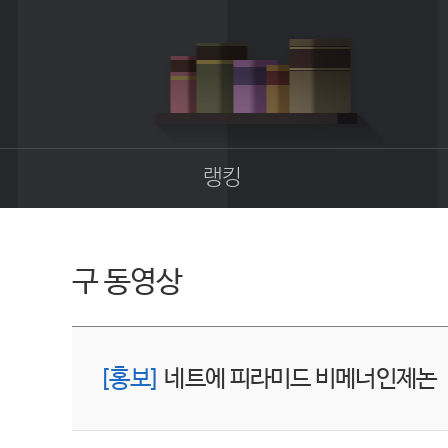
랭킹
종합랭킹
길드랭킹
구 동영상
[홍보]
네트에 피라미드 비메너인제논