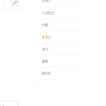
이야기
스크린샷
카툰
동영상
코디
웹툰
팬아트