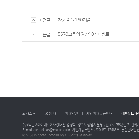
자쿰 솔플 160기념
이전글
5678크쿠의 영상10개이벤트
다음글
회사소개
채용안내
이용약관
게임이용등급안내
개인정보처
(주)넥슨코리아 대표이사 강대현·김정욱
경기도 성남시 분당구판교로 256번길 7
전화: 
E-mail:contact-us@nexon.co.kr
사업자등록번호 : 220-87-17483호
통신판매업 신
ⓒ NEXON Korea Corporation All Rights Reserved.