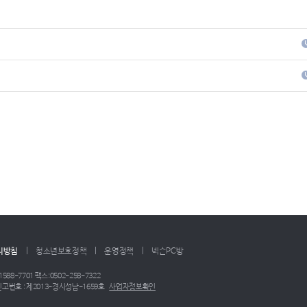
리방침
청소년보호정책
운영정책
넥슨PC방
1588-7701
팩스:0502-258-7322
고번호 : 제2013-경시성남-1659호
사업자정보확인