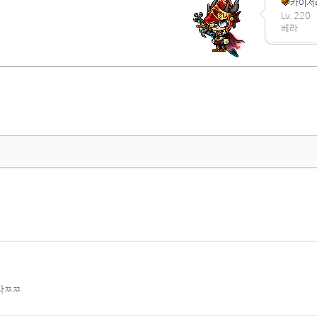
카이저
Lv. 220
베라
없다ㅉㅉ