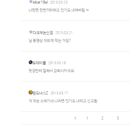
sibar18al
2013.03.23
나란면 전번까라하고 인기도 내려버림 ㅋ
다크제논신검
2013.03.21
님 동영상 어뜨케 찍는 거임?
모데이플
2013.03.19
팟장한테 말해서 강퇴시키세요
윈드너스Z
2013.03.17
저 제논 쓰레기네 나라면 인기도 내리고 신고함
1
2
3