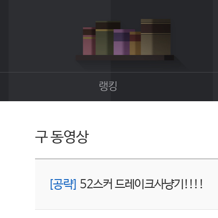
랭킹
종합랭킹
길드랭킹
구 동영상
[공략]
52스커 드레이크사냥기!!!!