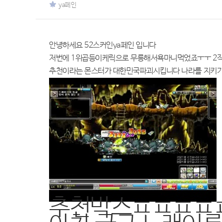
ya페인
안녕하세요 52스커인ya페인 입니다
저번에 1위곱등이케릭으로 무릉해서욕마니먹었죠ㅜㅜ 2작
추천이라는 몬스터가 대한민국파괴시킵니다 나라를 지키
추천박스ㅍㅍㅍㅍ