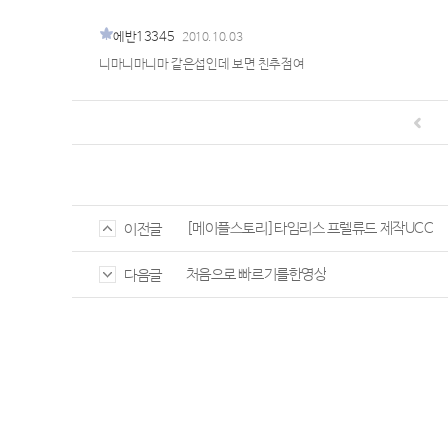
에반13345
2010.10.03
니마니마니마 같은섭인데 보면 친추점여
[메이플스토리]타임리스 프렐류드 제작UCC
이전글
처음으로 빠르기를한영상
다음글