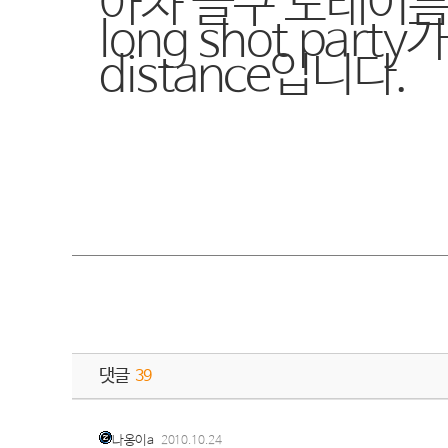
아차 글구 노래이
long shot part
distance입니다.
댓글
39
나옹이a
2010.10.24