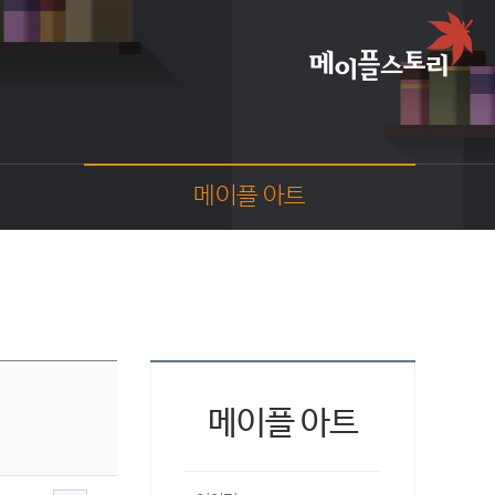
메이플 아트
이야기
스크린샷
카툰
동영상
코디
웹툰
메이플 아트
팬아트