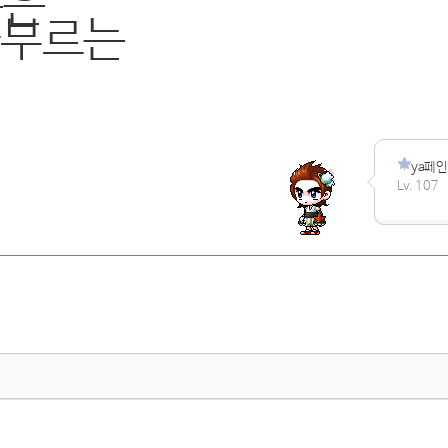
름은
y가부르는
ya페인
Lv. 107