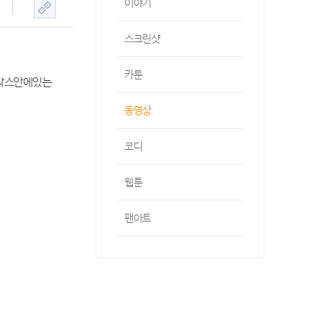
이야기
스크린샷
카툰
홍박스안에있는
동영상
코디
웹툰
팬아트