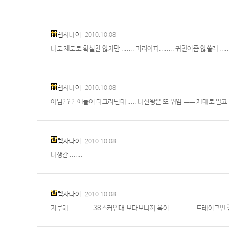
렙사나이
2010.10.08
나도 제도로 확실친 않치만 ....... 머리아파........ 귀찬이즘 않쓸레 ........
렙사나이
2010.10.08
아님??? 에들이 다그러던대 ..... 나선왕은 또 뭐임 ㅡㅡ 제대로 알
렙사나이
2010.10.08
나생간 .......
렙사나이
2010.10.08
지루해 ............ 38스커인대 보다보니까 욕이.............. 드레