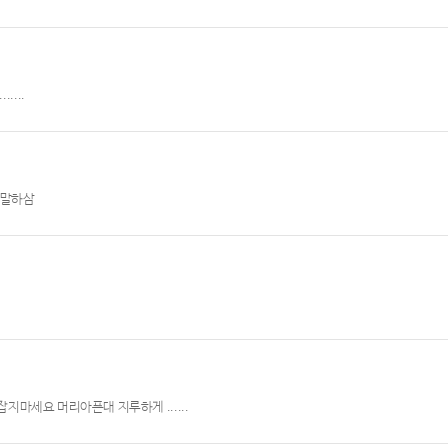
....
고 말하삼
이크만 잡지마세요 머리아픈대 지루하게 ......