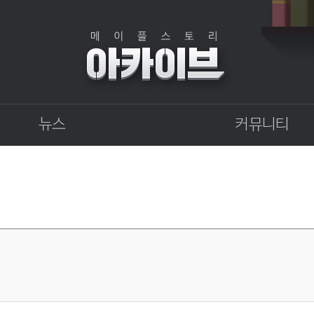
뉴스
커뮤니티
점검
자유게시판
상점
직업게시판
업데이트
토론게시판
업데이트 정보센터
지식 Q&A
확률형 아이템 결과
GM이야기
개발자 노트
벼루의 비밀일기