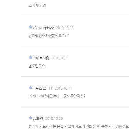
스커 멋지넹
vfxnvggdvyv
2010.10.22
님저랑친추하신분맞죠???
아이브라옴
2010.10.11
별로인듯요..
파워최고111
2010.10.11
이거내가43때떴는데... 공노목안끼심?
ya페인
2010.10.09
번개가 치도리라는 분들 뇌절이 치도리 진화(?)비슷한거니 양해점요