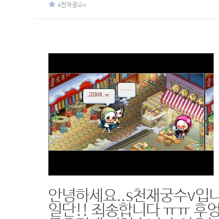
s천재궁수v
안녕하세요..s천재궁수v입니다
일단!! 죄송합니다 ㅠㅠ 후