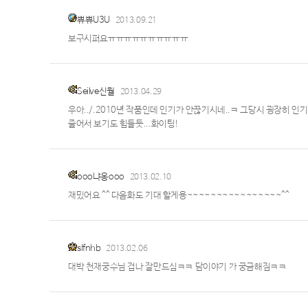
쀼쀼U3U
2013.09.21
보구시퍼요ㅠㅠㅠㅠㅠㅠㅠㅠㅠㅠ
Seilve신월
2013.04.29
우아../.2010년 작품인데 인기가 안끊기시네..ㅋ 그당시 굉장히 인기
줄어서 보기도 힘들듯...화이팅!
ooo냐옹ooo
2013.02.10
재밌어요 ^^ 다음화도 기대 할게용~~~~~~~~~~~~~~~~^^
slfnhb
2013.02.06
대박 천재궁수님 겁나 잘만드심ㅋㅋ 담이야기 가 궁금해짐ㅋㅋ