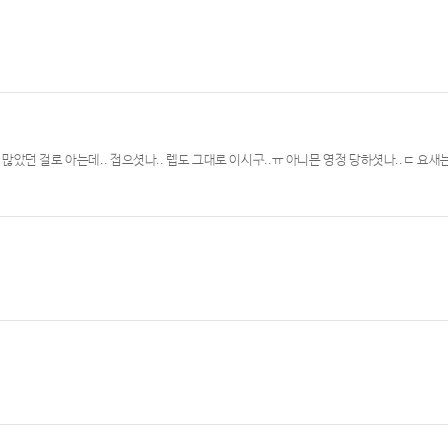
 많았던 걸로 아는데.. 접으셧나.. 렙도 그대로 이시구..ㅠ 아니믄 영정 당하셧나..ㄷ 요새