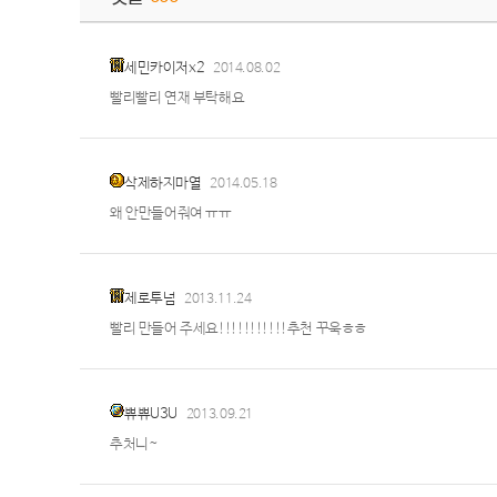
세민카이저x2
2014.08.02
빨리빨리 연재 부탁해요
삭제하지마열
2014.05.18
왜 안만들어줘여 ㅠㅠ
제로투넘
2013.11.24
빨리 만들어 주세요!!!!!!!!!!!추천 꾸욱ㅎㅎ
쀼쀼U3U
2013.09.21
추처니~