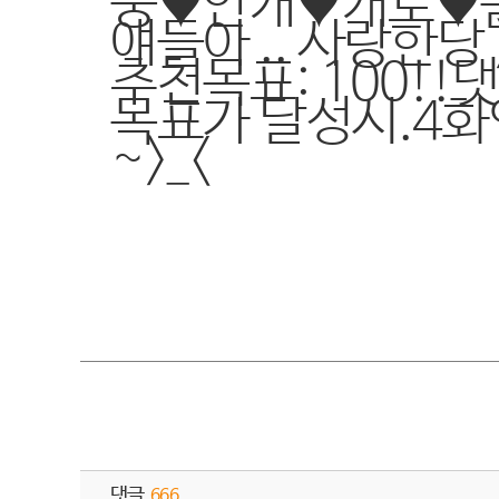
웅♥안개♥개토♥
얘들아 .. 사랑한당 >_
추천목표: 100!!댓글
목표가 달성시.4
~>_<
댓글
666