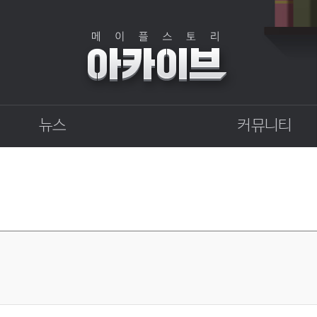
뉴스
커뮤니티
점검
자유게시판
상점
직업게시판
업데이트
토론게시판
업데이트 정보센터
지식 Q&A
확률형 아이템 결과
GM이야기
개발자 노트
벼루의 비밀일기