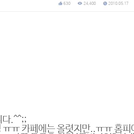
630
24,400
2010.05.17
.^^;;
엉 ㅠㅠ 카페에는 올렷지만..ㅠㅠ 홈