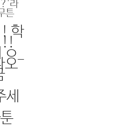
?'라
아무튼
! 학
!!
 ㅇ_
나오
금
주세
카툰