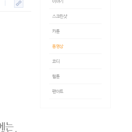
이야기
스크린샷
카툰
동영상
코디
웹툰
팬아트
피에는