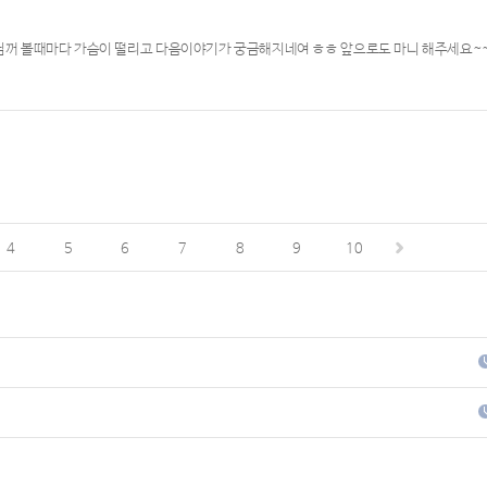
!!님꺼 볼때마다 가슴이 떨리고 다음이야기가 궁금해지네여 ㅎㅎ 앞으로도 마니 해주세요~
4
5
6
7
8
9
10