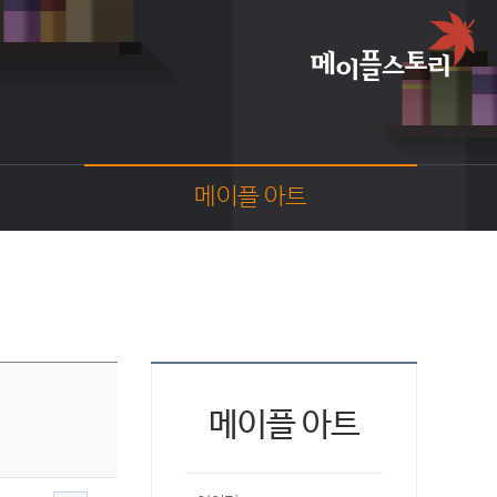
메이플 아트
이야기
스크린샷
카툰
동영상
코디
웹툰
메이플 아트
팬아트