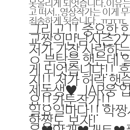
못올리게 되엇습니다.이유는.
고 떠서..영상작가는 이게 
죄송하게 됫습니다..ㅠㅠㅠ
그리고 !! 중요한
교짱의만남시즌2가 '
저가 가장 사랑하는 
ㅇ 부탁을 햇는데 알
게 되엇습니다!! 후후훗
지!! 저가 허락 햇습
제동생♥ JAR웅 
요!!카툰작가!!
일요일마다!! 학짱
학짱도 보자!