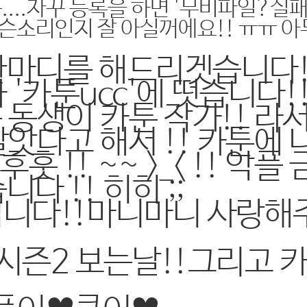
...자꾸 등록을 하면 '무비파일?실패
무슨소리인지 잘 아실꺼에요!! ㅠㅠ 
 한마디를 해드리겟습니다!
카툰ucc'에 떳습니다!!
동생이 카툰 작가!! 라서
앗다고 해서 !! 카툰에 
 !! ~~ >_< !! 악플 
니다 !! 히히 ;;
입니다!!마니마니 사랑해
시즌2 보는날!!그리고 