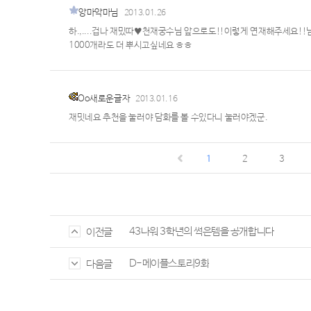
앙마악마님
2013.01.26
하.,....겁나 재밌따♥천재궁수님 앞으로도!!이렇게 연재해주세요
1000개라도 더 뿌시고싶네요 ㅎㅎ
Oo새로운글자
2013.01.16
재밋네요 추천을 눌러야 담화를 볼 수있다니 눌러야겠군.
1
2
3
43나워 3학년의 썩은템을 공개합니다
이전글
D-메이플스토리9화
다음글