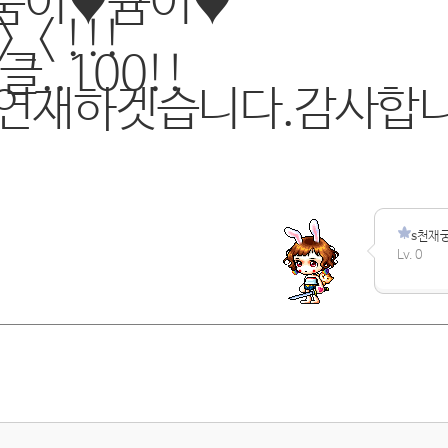
품이♥큠이♥
< !!!
..100!!
화연재하겟습니다.감사합
s천재
Lv. 0