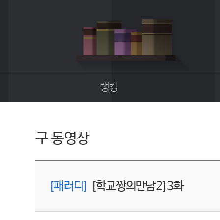
랭킹
종합랭킹
길드랭킹
구 동영상
[패러디]
[학교짱의만남2]3화