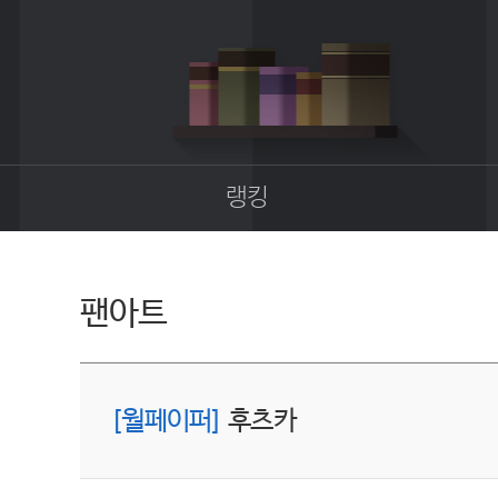
랭킹
종합랭킹
길드랭킹
팬아트
[월페이퍼]
후츠카