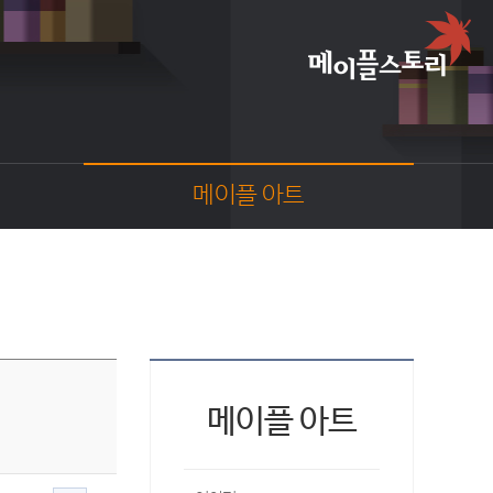
메이플 아트
이야기
스크린샷
카툰
동영상
코디
웹툰
메이플 아트
팬아트