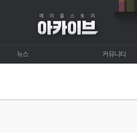
뉴스
커뮤니티
점검
자유게시판
상점
직업게시판
업데이트
토론게시판
업데이트 정보센터
지식 Q&A
확률형 아이템 결과
GM이야기
개발자 노트
벼루의 비밀일기