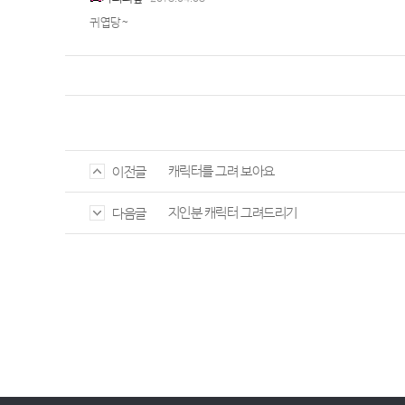
귀엽당~
캐릭터를 그려 보아요
이전글
지인분 캐릭터 그려드리기
다음글