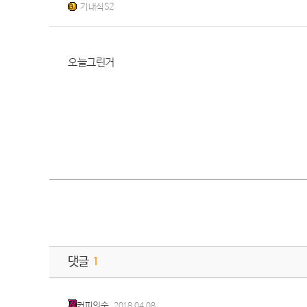
기내식S2
오늘그린거
댓글
1
커피의숲
2018.04.08