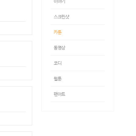
이야기
스크린샷
카툰
동영상
코디
웹툰
팬아트