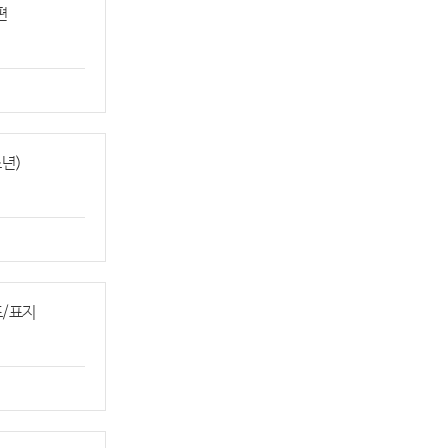
편
년)
표/표지