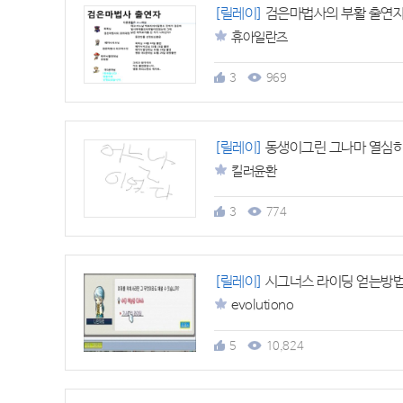
[릴레이]
검은마법사의 부활 출연자
휴아일란즈
3
969
[릴레이]
동생이그린 그나마 열심히 그린듯 칭찬좀 
킬러윤환
3
774
[릴레이]
시그너스 라이딩 얻는방
evolutiono
5
10,824