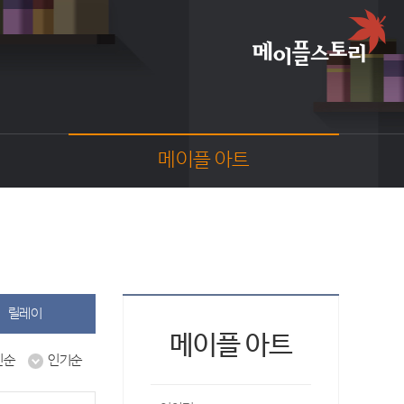
메이플 아트
이야기
스크린샷
카툰
동영상
코디
릴레이
웹툰
메이플 아트
팬아트
신순
인기순