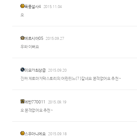
폭풍설사4
2015.11.04
오
에르시아05
2015.09.27
우와 이뻐요
미모가최상급
2015.09.20
진짜 제로마지막스토리의 어린릔느(?)같네요 본적없어요 추천~
에반770011
2015.09.19
오 본적없어요 추천~
스우아니에요
2015.09.18