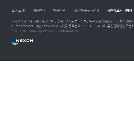
회사소개
채용안내
이용약관
게임이용등급안내
개인정보처리방침
(주)넥슨코리아 대표이사 강대현·김정욱
경기도 성남시 분당구판교로 256번길 7
전화: 1588-7
E-mail:contact-us@nexon.co.kr
사업자등록번호 : 220-87-17483호
통신판매업 신고번호 :
ⓒ NEXON Korea Corporation All Rights Reserved.