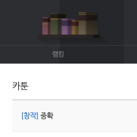
랭킹
종합랭킹
길드랭킹
카툰
업
[창작]
중확