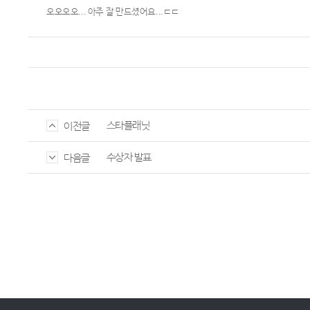
오오오오... 아주 잘 만드셨어요...ㄷㄷ
스타플래닛
이전글
수상자 발표
다음글