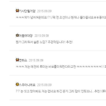
기사단될거얌
2015.09.09
ㅋㅋㅋ제가 넘귀여운데요!?!/퍽 전 조선이나 현제나 둘다좋네요ㅎㅎ퐁이
어둠애대장
2015.09.09
뭔가 그리워서 슬픈 느낌? 주관적입니다! 추천!
연하초
2015.09.09
ㅋㅋㅋ 저는 예전에 루미는 바보를미워한다라고한 ㅋㅋㅋㅋㅋㅋㅋㅋㅋ!! 페
스우아니에요
2015.09.09
?? 눈 씻고 찾아봐도 저는 없네요 하긴 온지 그리 많이 안됫으니.. 추천!(