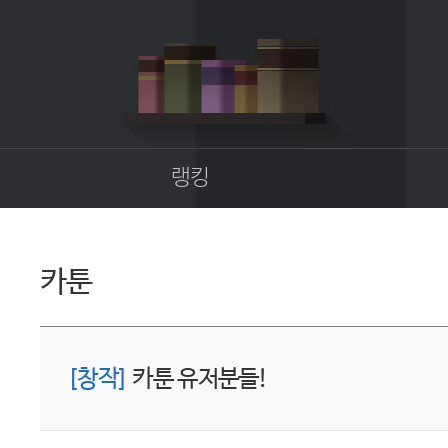
랭킹
종합랭킹
길드랭킹
카툰
업
[창작]
카툰 유저분들!