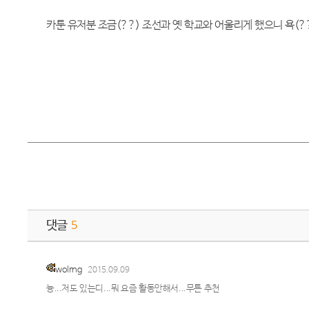
카툰 유저분 조금(??) 조선과 옛 학교와 어울리게 했으니 욕(
댓글
5
wolrng
2015.09.09
늉...저도 있는디...뭐 요즘 활동안해서...무튼 추천