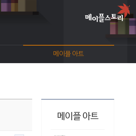
메이플 아트
이야기
스크린샷
카툰
동영상
코디
웹툰
메이플 아트
팬아트