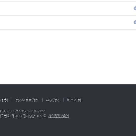
리방침
청소년보호정책
운영정책
넥슨PC방
1588-7701
팩스:0502-258-7322
고번호 : 제2013-경시성남-1659호
사업자정보확인