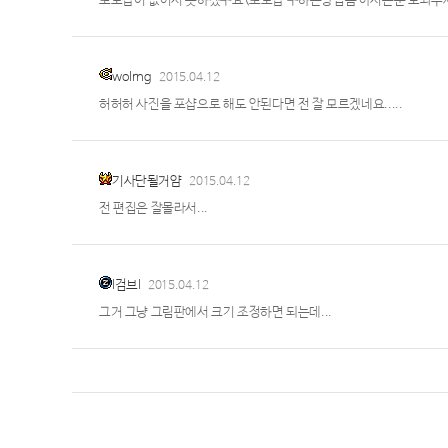
포토샵이 없어서 못하겠구요(포토샵 구하는방법좀 아시는분 도와주세
wolrng
2015.04.12
허허허 사진을 포샵으로 해도 안된다면 전 잘 모르겠네요.....
기사단될거얌
2015.04.12
전 편집은 잘몰라서...
l검브l
2015.04.12
그거 그냥 그림판에서 크기 조정하면 되는데...