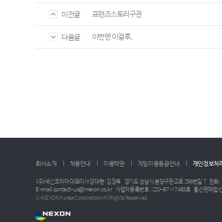
프렌즈스토리구관
이전글
이번엔 이걸루.
다음글
회사소개
채용안내
이용약관
게임이용등급안내
개인정보처
(주)넥슨코리아 대표이사 강대현·김정욱
경기도 성남시 분당구판교로 256번길 7
전화: 
E-mail:contact-us@nexon.co.kr
사업자등록번호 : 220-87-17483호
통신판매업 신
ⓒ NEXON Korea Corporation All Rights Reserved.