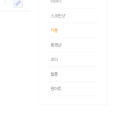
이야기
스크린샷
카툰
동영상
코디
웹툰
팬아트