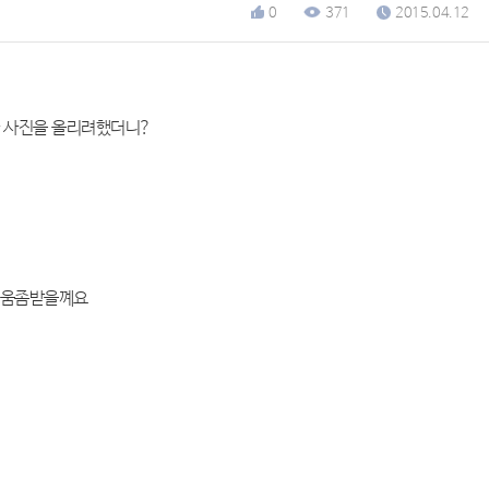
0
371
2015.04.12
과 사진을 올리려했더니?
 도움좀받을꼐요