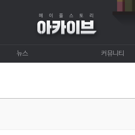
뉴스
커뮤니티
점검
자유게시판
상점
직업게시판
업데이트
토론게시판
업데이트 정보센터
지식 Q&A
확률형 아이템 결과
GM이야기
개발자 노트
벼루의 비밀일기