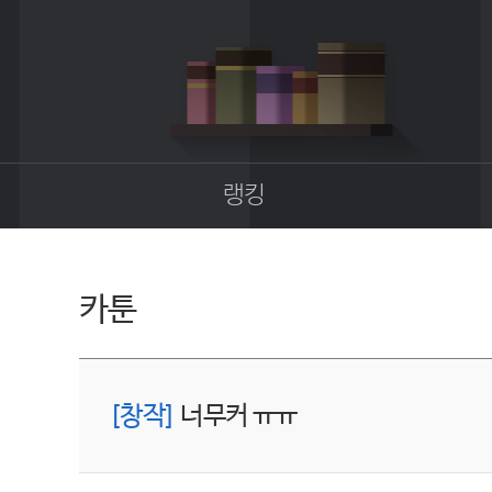
랭킹
종합랭킹
길드랭킹
카툰
[창작]
너무커 ㅠㅠ