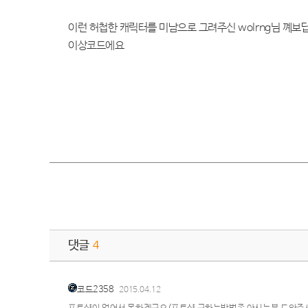
이런 허첩한 캐릭터를 미남으로 그려주신 wolrng님 꼐보
이상코드에요
댓글
4
코드2358
2015.04.12