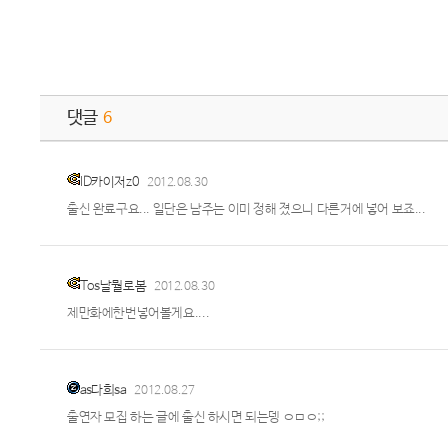
댓글
6
lD카이저z0
2012.08.30
출신 완료구요... 일단은 남주는 이미 정해 졌으니 다른거에 넣어 보죠...
Tos날뭘로봄
2012.08.30
제만화에한번넣어볼게요....
as다희sa
2012.08.27
출연자 모집 하는 글에 출신 하시면 되는뎅 ㅇㅁㅇ;;