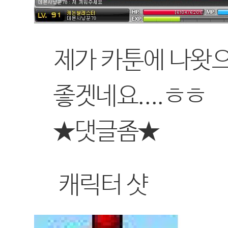
제가 카툰에 나왓
좋겟네요....ㅎㅎ
★댓글좀★
캐릭터 샷