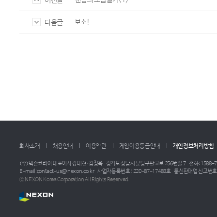
이전글
보소!
다음글
회사소개
채용안내
이용약관
게임이용등급안내
개인정보처리방침
(주)넥슨코리아 대표이사 강대현·김정욱
경기도 성남시 분당구판교로 256번길 7
전화: 1588-7
E-mail:contact-us@nexon.co.kr
사업자등록번호 : 220-87-17483호
통신판매업 신고번호 :
ⓒ NEXON Korea Corporation All Rights Reserved.