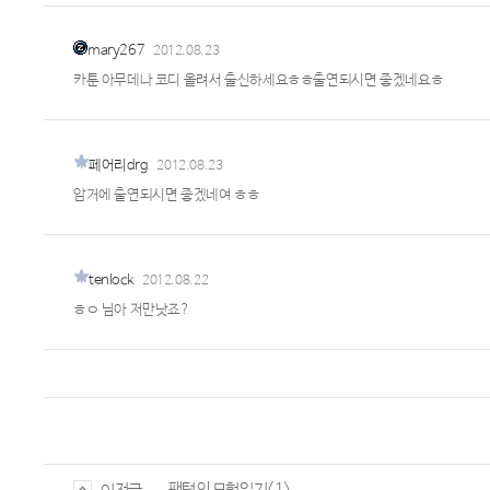
mary267
2012.08.23
카툰 아무데나 코디 올려서 출신하세요ㅎㅎ출연되시면 좋겠네요ㅎ
페어리drg
2012.08.23
암거에 출연되시면 좋겠네여 ㅎㅎ
tenlock
2012.08.22
ㅎㅇ 님아 저만낫죠?
팬텀의 모험일기<1>