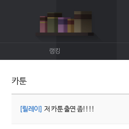
랭킹
종합랭킹
길드랭킹
카툰
업
[릴레이]
저 카툰 출연 좀!!!!