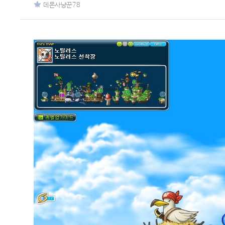
데몬사냥꾼78