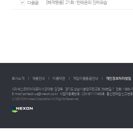
[해적영웅] 21화 : 반레온의 진짜모습
다음글
회사소개
채용안내
이용약관
게임이용등급안내
개인정보처리방침
(주)넥슨코리아 대표이사 강대현·김정욱
경기도 성남시 분당구판교로 256번길 7
전화: 1588-7
E-mail:contact-us@nexon.co.kr
사업자등록번호 : 220-87-17483호
통신판매업 신고번호 :
ⓒ NEXON Korea Corporation All Rights Reserved.