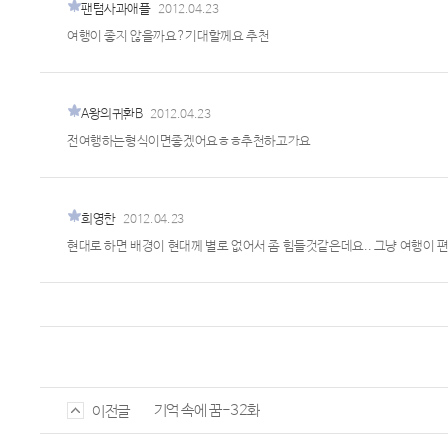
팬텀사과애플
2012.04.23
여행이 좋지 않을까요?기대할께요 추천
A왕의귀환B
2012.04.23
전여행하는형식이면좋겠어요ㅎㅎ추천하고가요
희영한
2012.04.23
현대로 하면 배경이 현대께 별로 없어서 좀 힘들것같은데요.. 그냥 여행이 
기억 속에 꿈-32화
이전글