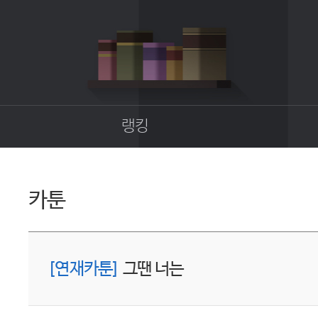
랭킹
종합랭킹
길드랭킹
카툰
업
[연재카툰]
그땐 너는