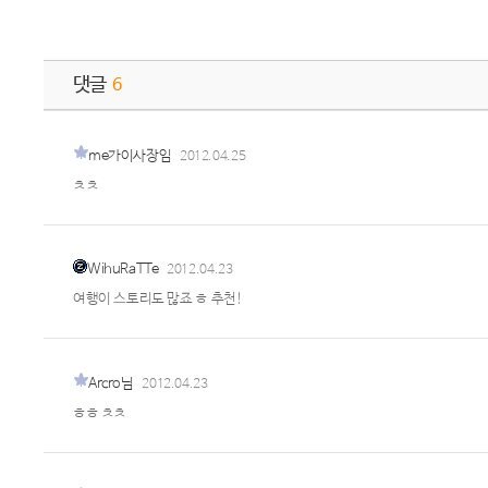
댓글
6
me가이사장임
2012.04.25
ㅊㅊ
WihuRaTTe
2012.04.23
여행이 스토리도 많죠 ㅎ 추천!
Arcro님
2012.04.23
ㅎㅎ ㅊㅊ