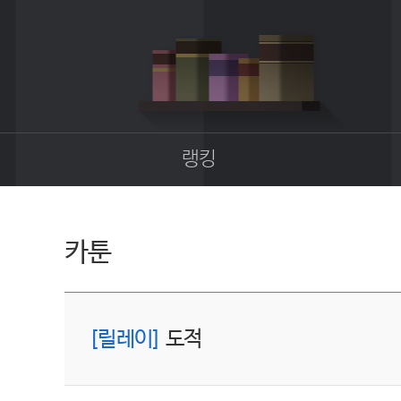
랭킹
종합랭킹
길드랭킹
카툰
[릴레이]
도적