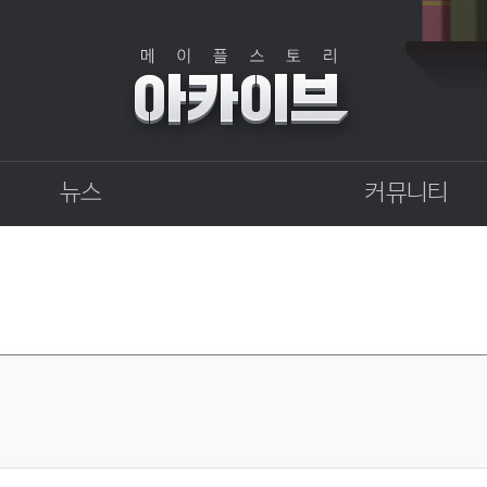
뉴스
커뮤니티
점검
자유게시판
상점
직업게시판
업데이트
토론게시판
업데이트 정보센터
지식 Q&A
확률형 아이템 결과
GM이야기
개발자 노트
벼루의 비밀일기