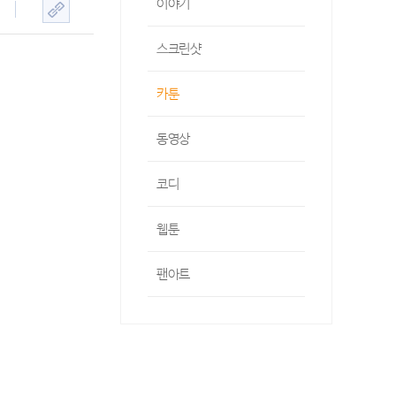
이야기
스크린샷
카툰
동영상
코디
웹툰
팬아트