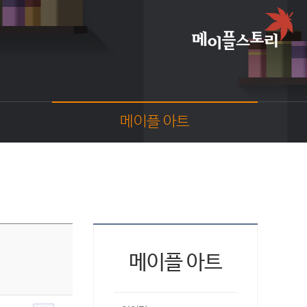
메이플 아트
이야기
스크린샷
카툰
동영상
코디
웹툰
메이플 아트
팬아트