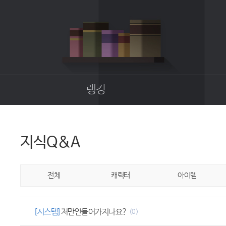
랭킹
종합랭킹
길드랭킹
지식Q&A
업
전체
캐릭터
아이템
[시스템]
저만안들어가지나요?
(0)