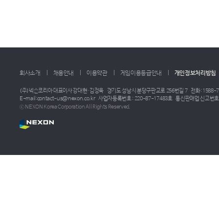
회사소개
채용안내
이용약관
게임이용등급안내
개인정보처리방침
(주)넥슨코리아 대표이사 강대현·김정욱
경기도 성남시 분당구판교로 256번길 7
전화: 1588-7
E-mail:contact-us@nexon.co.kr
사업자등록번호 : 220-87-17483호
통신판매업 신고번호 :
ⓒ NEXON Korea Corporation All Rights Reserved.