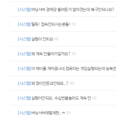
[시스템]
버닝서버 경매장 올려둔거 없어졌는데 복구안되나요?
[시스템]
필독! 접속안되시는분들!
(5)
[시스템]
실행이 안되요
(0)
[시스템]
왜 계속 안들어가질까요?
(0)
[시스템]
아 메이플 개짜증나네 컴퓨터는 게임실행되는데 놑북
[시스템]
왜 창이안뜬요안돼요..?
(0)
[시스템]
실행이안되요. 수십번을눌러도 계속 안
(0)
[시스템]
버닝서버레벨제한..ㅠ
(0)