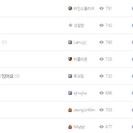
와인소믈리에
791
크림랑
742
?
(1)
Lamujji
760
리톨데몬
720
 있어요
(0)
루크띵
732
sjhwjka
686
JeongUnNim
703
NII냥냥
677