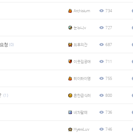
Archisium
734
눈누니v
727
구요청
(0)
최후의잔
687
이웃집궁애
711
히이하이영
755
?
(1)
흔한급식러
800
네차팔때
736
HyewLuv
746