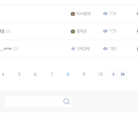
리비르떼
774
는데
(0)
영떡군
773
..ㅠㅠ
(0)
SFADFE
793
4
5
6
7
8
9
10