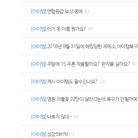
[아이템]
연합등급 보상 중에
(0)
[아이템]
이거 옷 이름 뭔가요?
(0)
[아이템]
2018년 8월 31일에 해킹당한 제메소,아이템복
[아이템]
주말에 15 주흔 작을할까요? 완작을 살까요?
(0)
[아이템]
캐시 아이템도 팔수있나요?
(2)
[아이템]
염원 의불꽃 22만이 날라갔는데 복구가 안될까여
[아이템]
나쁘지 않네~
(0)
[아이템]
성장의비약
(1)