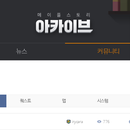
뉴스
커뮤니티
점검
자유게시판
상점
직업게시판
업데이트
토론게시판
업데이트 정보센터
지식 Q&A
확률형 아이템 결과
퀘스트
맵
시스템
GM이야기
개발자 노트
벼루의 비밀일기
irycara
776