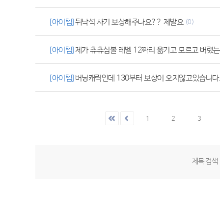
[아이템]
뒤낙석 사기 보상해주나요?? 제발요
(0)
[아이템]
제가 츄츄심볼 레벨 12짜리 옮기고 모르고 버렸
[아이템]
버닝캐릭인데 130부터 보상이 오지않고있습니다.
1
2
3
제목 검색