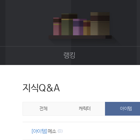
랭킹
종합랭킹
길드랭킹
지식Q&A
전체
캐릭터
아이템
[아이템]
메소
(0)