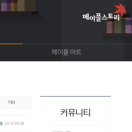
메이플 아트
이야기
스크린샷
카툰
동영상
코디
기타
웹툰
커뮤니티
팬아트
2018.09.08