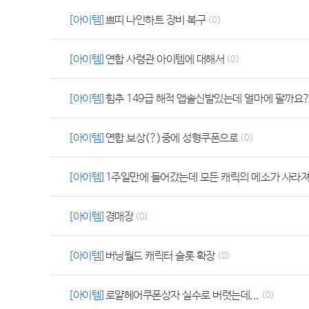
[아이템]
쁘띠 나인하트 장비 복구
(0)
[아이템]
연합 사령관 아이템에 대해서
(0)
[아이템]
힘추 149급 해적 앱솔신발있는데 얼마에 팔까요
[아이템]
연합 보상(?)중에 성형쿠폰으로
(0)
[아이템]
1주일만에 들어갔는데 모든 캐릭의 메소가 사라져
[아이템]
경매장
(0)
[아이템]
버닝월드 캐릭터 슬롯 확장
(0)
[아이템]
로얄헤어쿠폰상자 실수로 버렷는데...
(0)