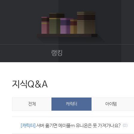
랭킹
종합랭킹
길드랭킹
지식Q&A
업
전체
캐릭터
아이템
[캐릭터]
서버 옮기면 메이플m 유니온은 못 가져가나요?
(0)