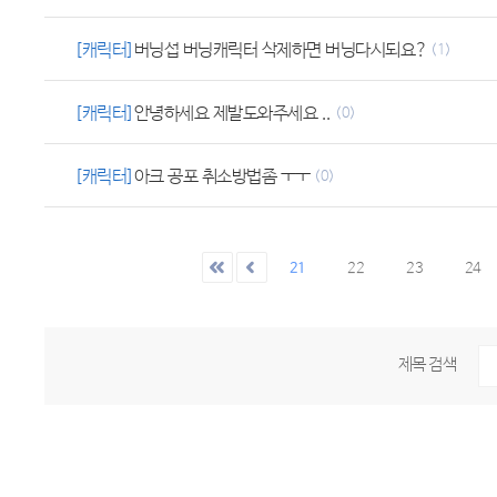
[캐릭터]
버닝섭 버닝캐릭터 삭제하면 버닝다시되요?
(1)
[캐릭터]
안녕하세요 제발도와주세요 ..
(0)
[캐릭터]
아크 공포 취소방법좀 ㅜㅜ
(0)
21
22
23
24
제목 검색