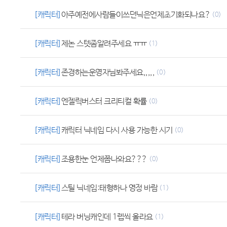
[캐릭터]
아주예전에사람들이쓰던닉은언제초기화되나요?
(0)
[캐릭터]
제논 스텟좀알려주세요 ㅠㅠ
(1)
[캐릭터]
존경하는운영자님봐주세요,,,,,
(0)
[캐릭터]
엔젤릭버스터 크리티컬 확률
(0)
[캐릭터]
캐릭터 닉네임 다시 사용 가능한 시기
(0)
[캐릭터]
조용한눈 언제쯤나와요???
(0)
[캐릭터]
스틸 닉네임:태형하나 영정 바람
(1)
[캐릭터]
테라 버닝캐인데 1렙씩 올라요
(1)