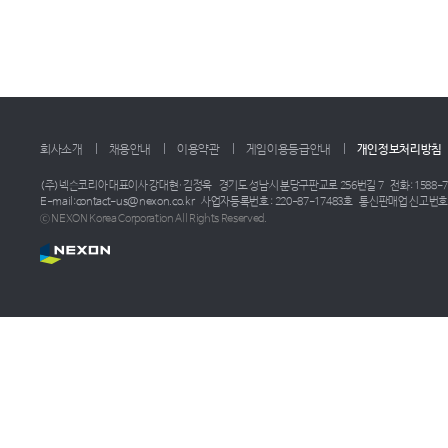
회사소개
채용안내
이용약관
게임이용등급안내
개인정보처리방침
(주)넥슨코리아 대표이사 강대현·김정욱
경기도 성남시 분당구판교로 256번길 7
전화: 1588-7
E-mail:contact-us@nexon.co.kr
사업자등록번호 : 220-87-17483호
통신판매업 신고번호 :
ⓒ NEXON Korea Corporation All Rights Reserved.