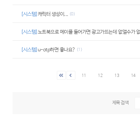
[시스템]
캐릭터 생성이...
(0)
[시스템]
노트북으로 메이플 들어가면 광고가뜨는데 없앨수가 
[시스템]
u-otp하면 좋나요?
(1)
11
12
13
14
제목 검색