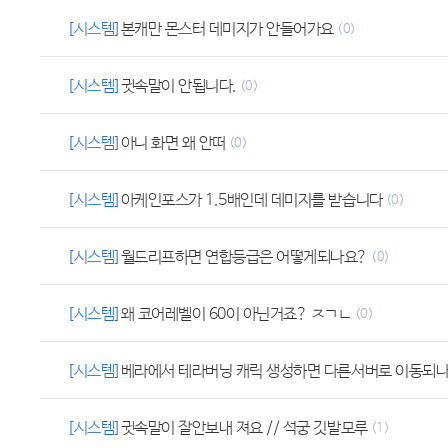
[시스템]
본캐만 몬스터 데미지가 안들어가요
(0)
[시스템]
귓속말이 안됩니다.
(0)
[시스템]
아니 화면 왜 안떠
(0)
[시스템]
아케인포스가 1.5배인데 데미지를 받습니다
(0)
[시스템]
월드리프하면 연합등급은 어떻게되나요?
(0)
[시스템]
왜 코어레벨이 60이 아닌거죠? ㅈㄱㄴ
(0)
[시스템]
베라에서 테라버닝 캐릭 생성하면 다른서버로 이동되
[시스템]
귓속말이 잘안보내 져요 // 석궁 깃발모루
(1)