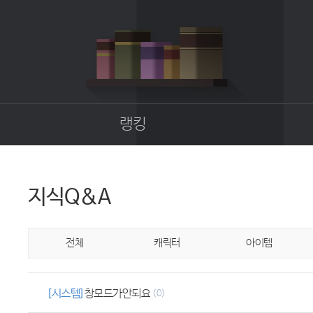
랭킹
종합랭킹
길드랭킹
지식Q&A
업
전체
캐릭터
아이템
[시스템]
창모드가안되요
(0)