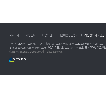
회사소개
채용안내
이용약관
게임이용등급안내
개인정보처리방침
(주)넥슨코리아 대표이사 강대현·김정욱
경기도 성남시 분당구판교로 256번길 7
전화: 1588-7
E-mail:contact-us@nexon.co.kr
사업자등록번호 : 220-87-17483호
통신판매업 신고번호 :
ⓒ NEXON Korea Corporation All Rights Reserved.