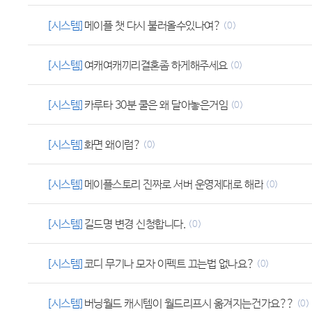
[시스템]
메이플 챗 다시 불러올수있나여?
(0)
[시스템]
여캐여캐끼리결혼좀 하게해주세요
(0)
[시스템]
카루타 30분 쿨은 왜 달아놓은거임
(0)
[시스템]
화면 왜이럼?
(0)
[시스템]
메이플스토리 진짜로 서버 운영제대로 해라
(0)
[시스템]
길드명 변경 신청합니다.
(0)
[시스템]
코디 무기나 모자 이펙트 끄는법 없나요?
(0)
[시스템]
버닝월드 캐시템이 월드리프시 옮겨지는건가요??
(0)