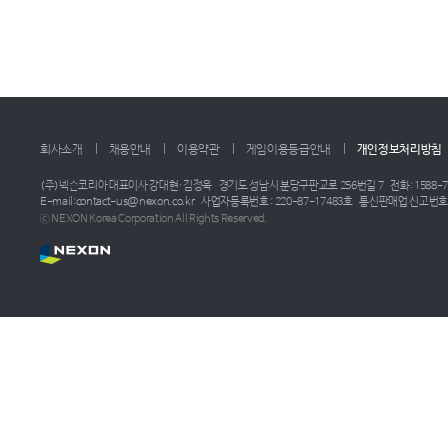
회사소개
채용안내
이용약관
게임이용등급안내
개인정보처리방침
(주)넥슨코리아 대표이사 강대현·김정욱
경기도 성남시 분당구판교로 256번길 7
전화: 1588-7
E-mail:contact-us@nexon.co.kr
사업자등록번호 : 220-87-17483호
통신판매업 신고번호 :
ⓒ NEXON Korea Corporation All Rights Reserved.