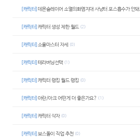
[캐릭터]
데몬슬레이어 소멸의화염지대 사냥터 포스흡수가 안돼
[캐릭터]
캐릭터 생성 제한 월드
(2)
[캐릭터]
소울마스터 자세
(0)
[캐릭터]
테라버닝선택
(1)
[캐릭터]
캐릭터 랭킹 월드 랭킹
(0)
[캐릭터]
아란/아크 어떤게 더 좋은가요?
(1)
[캐릭터]
캐릭터 삭자
(0)
[캐릭터]
보스돌이 직업 추천
(0)