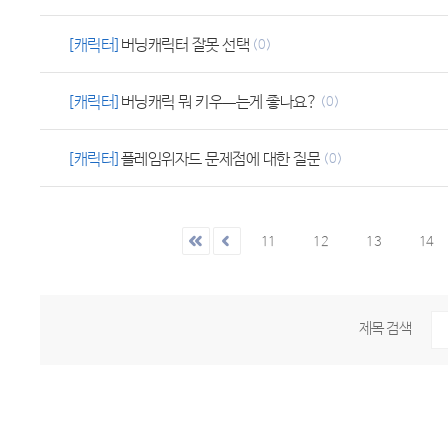
[캐릭터]
버닝캐릭터 잘못 선택
(0)
[캐릭터]
버닝캐릭 뭐 키우ㅡ는게 좋나요?
(0)
[캐릭터]
플레임위자드 문제점에 대한 질문
(0)
11
12
13
14
제목 검색