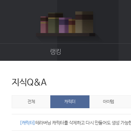
랭킹
종합랭킹
길드랭킹
지식Q&A
업
전체
캐릭터
아이템
[캐릭터]
테라버닝 캐릭터를 삭제하고 다시 만들어도 생성 가능