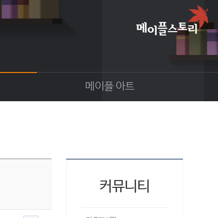
메이플 아트
이야기
스크린샷
카툰
동영상
코디
웹툰
커뮤니티
팬아트