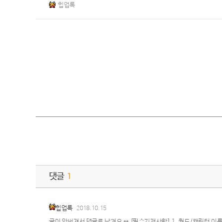
힙업록
댓글
1
힙업록
2018.10.15
글이 안써져서 댓글로 남겨요 ** [필수기재사항] 1. 월드/캐릭터 이름 :