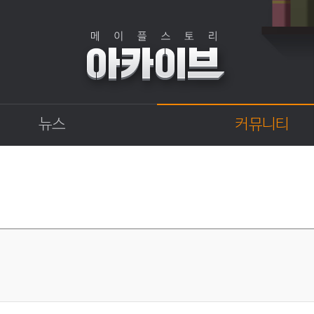
뉴스
커뮤니티
점검
자유게시판
상점
직업게시판
업데이트
토론게시판
업데이트 정보센터
지식 Q&A
확률형 아이템 결과
GM이야기
개발자 노트
벼루의 비밀일기