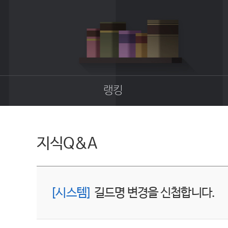
랭킹
종합랭킹
길드랭킹
지식Q&A
[시스템]
길드명 변경을 신첩합니다.