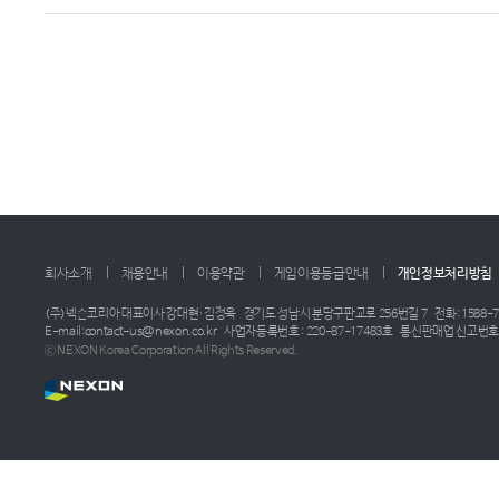
회사소개
채용안내
이용약관
게임이용등급안내
개인정보처리방침
(주)넥슨코리아 대표이사 강대현·김정욱
경기도 성남시 분당구판교로 256번길 7
전화: 1588-7
E-mail:contact-us@nexon.co.kr
사업자등록번호 : 220-87-17483호
통신판매업 신고번호 :
ⓒ NEXON Korea Corporation All Rights Reserved.