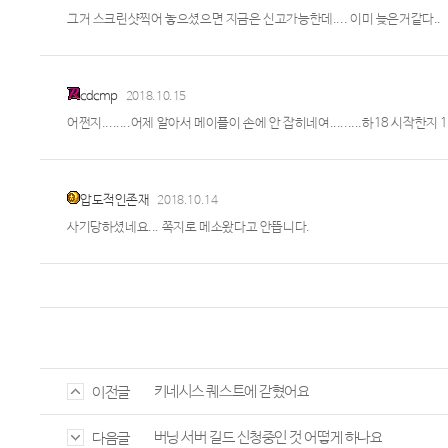
그거 스크린샷찍어 놓으셨으면 지금은 신고가능한데.... 이미 늦은거같다..
cdcmp
2018.10.15
어쩐지........어제 알아서 메이플이 손에 안 잡히네여.........하18 시작한지 1
압도적인존재
2018.10.14
사기당하셨네요... 쪽지로 메소왔다고 안뜹니다.
키네시스 퀘스트에 갇혔어요
이전글
버닝 서버 길드 신청중인 것 어떻게 하나요
다음글