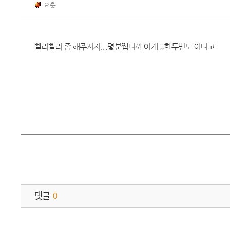
요춧
빨리빨리 좀 해주시지...몇분쨉니까 이게 ;;한두번도 아니고
댓글
0