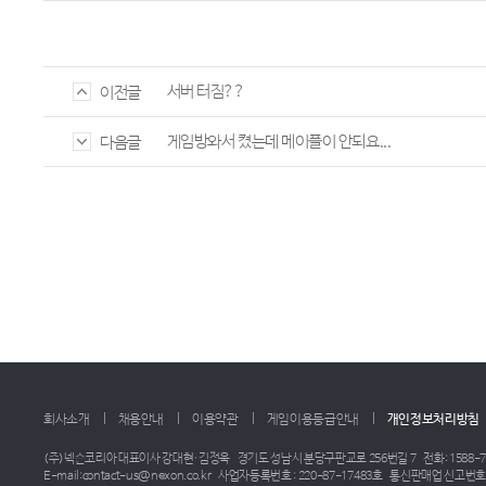
서버 터짐??
이전글
게임방와서 켰는데 메이플이 안되요...
다음글
회사소개
채용안내
이용약관
게임이용등급안내
개인정보처리방침
(주)넥슨코리아 대표이사 강대현·김정욱
경기도 성남시 분당구판교로 256번길 7
전화: 1588-7
E-mail:contact-us@nexon.co.kr
사업자등록번호 : 220-87-17483호
통신판매업 신고번호 :