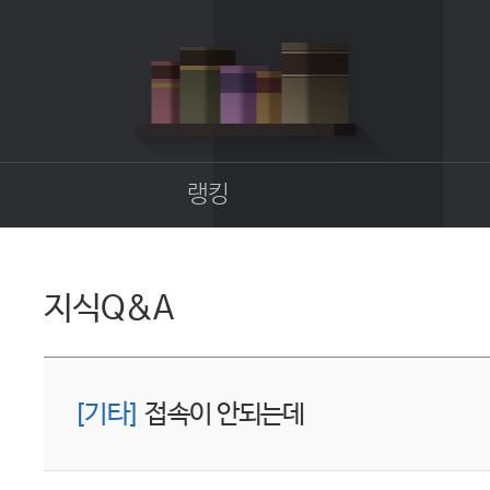
랭킹
종합랭킹
길드랭킹
지식Q&A
업
[기타]
접속이 안되는데