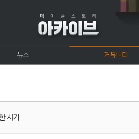
뉴스
커뮤니티
점검
자유게시판
상점
직업게시판
업데이트
토론게시판
업데이트 정보센터
지식 Q&A
확률형 아이템 결과
GM이야기
한 시기
개발자 노트
벼루의 비밀일기