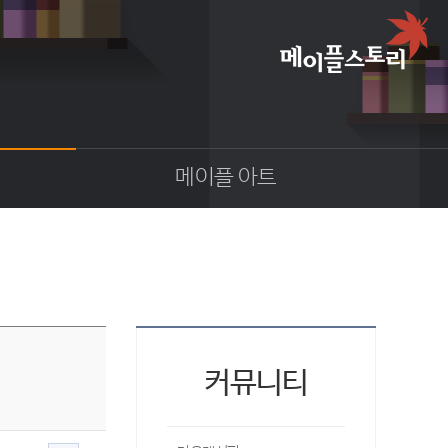
메이플 아트
이야기
스크린샷
카툰
동영상
코디
웹툰
커뮤니티
팬아트