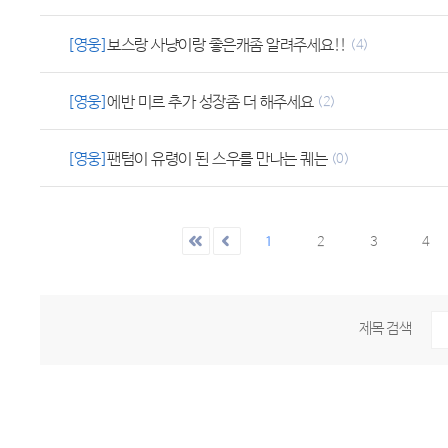
[영웅]
보스랑 사냥이랑 좋은캐좀 알려주세요!!
(4)
[영웅]
에반 미르 추가 성장좀 더 해주세요
(2)
[영웅]
팬텀이 유령이 된 스우를 만나는 퀘는
(0)
1
2
3
4
제목 검색