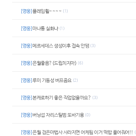
[영웅]
플레임휠~~~~
(1)
[영웅]
마나통 실화냐
(1)
[영웅]
메르세데스 생성이후 접속 안됌
(3)
[영웅]
은월좋음?(드립치지마)
(6)
[영웅]
루미 기동성 버프좀요
(2)
[영웅]
본캐로하기 좋은 직업없을까요?
(3)
[영웅]
버닝섭 자리스틸범 또바기융
(0)
[영웅]
은월 검은마법사 사라지면 어케됨 이거 떡밥 풀어줘어!!
(