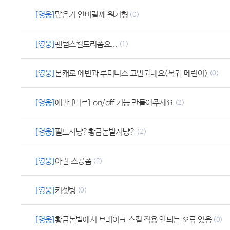
[영웅]
많은거 안바랄께 원기형
(0)
[영웅]
팬텀스킬트리좀요...
(1)
[영웅]
본캐로 에반과 루미너스 고민되네요(복귀 메린이)
(0)
[영웅]
에반 [미르] on/off 기능 만들어주세요
(2)
[영웅]
필드사냥?황금논밭사냥?
(2)
[영웅]
아란 스공좀
(2)
[영웅]
키셋팅
(0)
[영웅]
황금논밭에서 브레이크 스킬 적용 안되는 오류 있음
(0)