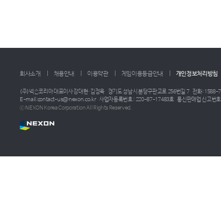
회사소개
채용안내
이용약관
게임이용등급안내
개인정보처리방침
(주)넥슨코리아 대표이사 강대현·김정욱
경기도 성남시 분당구판교로 256번길 7
전화: 1588-7
E-mail:contact-us@nexon.co.kr
사업자등록번호 : 220-87-17483호
통신판매업 신고번호 :
ⓒ NEXON Korea Corporation All Rights Reserved.