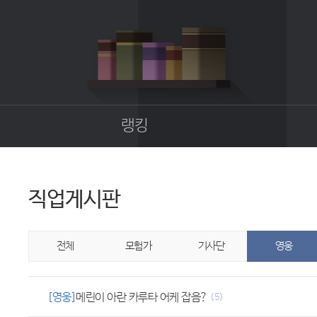
랭킹
종합랭킹
길드랭킹
직업게시판
업
전체
모험가
기사단
영웅
[영웅]
메린이 아란 카루타 어케 잡음?
(5)