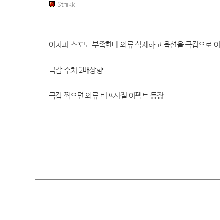
Striikk
어차피 스포도 부족한데 와류 삭제하고 옵션을 극갑으로 
극갑 수치 2배상향
극갑 찍으면 와류 버프시절 이펙트 등장