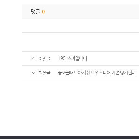
댓글
0
195. 소마입니다
이전글
공포뜰때 모아서 쉐도우 스피어 키면 팅기던데
다음글