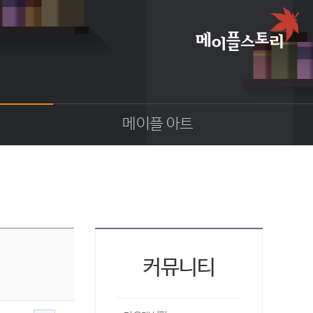
메이플 아트
이야기
스크린샷
카툰
동영상
코디
웹툰
커뮤니티
팬아트