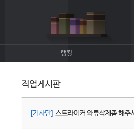
랭킹
종합랭킹
길드랭킹
직업게시판
[기사단]
스트라이커 와류삭제좀 해주