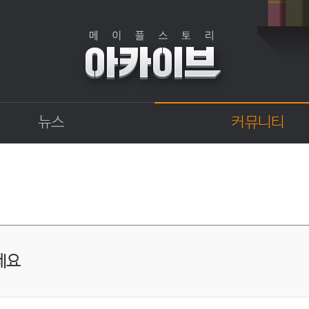
뉴스
커뮤니티
점검
자유게시판
상점
직업게시판
업데이트
토론게시판
업데이트 정보센터
지식 Q&A
확률형 아이템 결과
GM이야기
세요
개발자 노트
벼루의 비밀일기