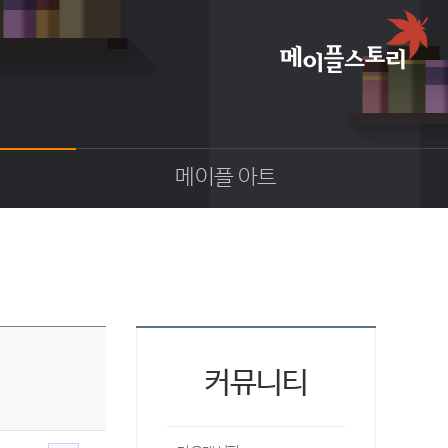
메이플 아트
이야기
스크린샷
카툰
동영상
코디
웹툰
커뮤니티
팬아트