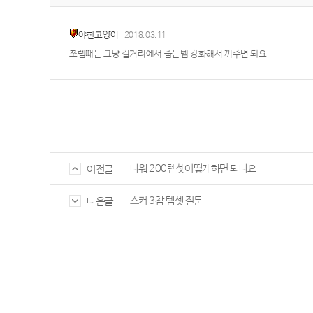
야한고양이
2018.03.11
쪼렙때는 그냥 길거리에서 줍는템 강화해서 껴주면 되요
나워 200템셋어떻게하면 되나요
이전글
스커 3참 템셋 질문
다음글