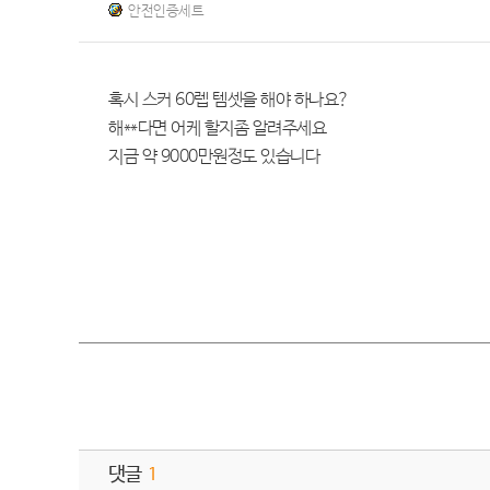
안전인증세트
혹시 스커 60렙 템셋을 해야 하나요?
해**다면 어케 할지좀 알려주세요
지금 약 9000만원정도 있습니다
댓글
1