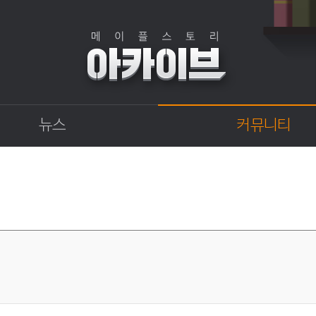
뉴스
커뮤니티
점검
자유게시판
상점
직업게시판
업데이트
토론게시판
업데이트 정보센터
지식 Q&A
확률형 아이템 결과
GM이야기
개발자 노트
벼루의 비밀일기