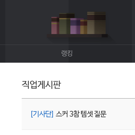
랭킹
종합랭킹
길드랭킹
직업게시판
[기사단]
스커 3참 템셋 질문