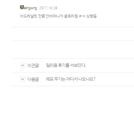
elrgwrg
2017.10.28
아드레날린 만큼 안바라니까 글로리윙 ㄹㅇ 상향좀
일리움 후기를 써보았다.
이전글
레프 무기는 어디서 나오나요?
다음글