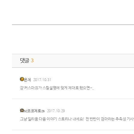
댓글
3
은체
2017.10.31
걍 커스마크가 스킬설명에 맞게 제대로 됐으면-_
sz코코제로zs
2017.10.29
그냥 일리움 다음 이야기 스토리나 내세요! 전 반반이 검마라는 추측성 기사를 