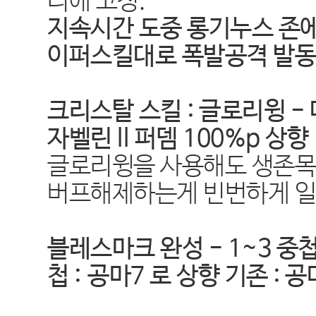
리에 고정.
지속시간 도중 롱기누스 존에
이퍼스킬대로 폭발공격 발
크리스탈 스킬 : 글로리윙 -
자벨린 ll 퍼뎀 100%p 상향
글로리윙을 사용해도 생존목
버프해제하는게 빈번하게 일
블레스마크 완성 - 1~3 중첩 :
첩 : 공마7 로 상향 기존 : 공