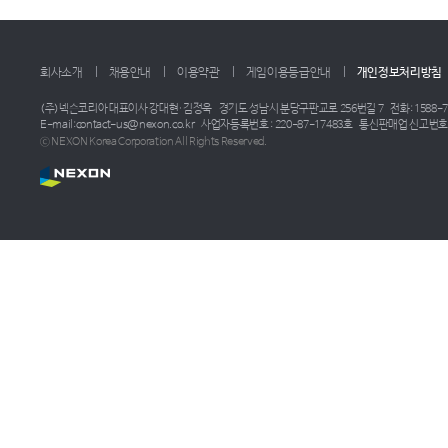
회사소개
채용안내
이용약관
게임이용등급안내
개인정보처리방침
(주)넥슨코리아 대표이사 강대현·김정욱
경기도 성남시 분당구판교로 256번길 7
전화: 1588-7
E-mail:contact-us@nexon.co.kr
사업자등록번호 : 220-87-17483호
통신판매업 신고번호 :
ⓒ NEXON Korea Corporation All Rights Reserved.