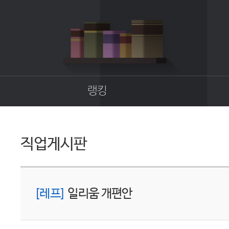
랭킹
종합랭킹
길드랭킹
직업게시판
업
[레프]
일리움 개편안