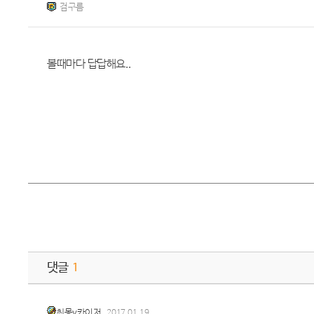
검구름
볼때마다 답답해요..
댓글
1
최몽v카이저
2017.01.19