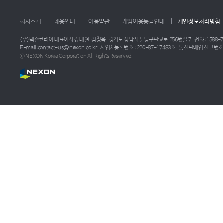
회사소개
채용안내
이용약관
게임이용등급안내
개인정보처리방침
(주)넥슨코리아 대표이사 강대현·김정욱
경기도 성남시 분당구판교로 256번길 7
전화: 1588-7
E-mail:contact-us@nexon.co.kr
사업자등록번호 : 220-87-17483호
통신판매업 신고번호 :
ⓒ NEXON Korea Corporation All Rights Reserved.