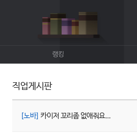
랭킹
종합랭킹
길드랭킹
직업게시판
업
[노바]
카이저 꼬리좀 없애줘요...