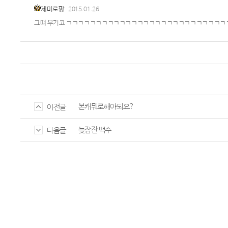
제미로팡
2015.01.26
그떄 무기고 ㄱㄱㄱㄱㄱㄱㄱㄱㄱㄱㄱㄱㄱㄱㄱㄱㄱㄱㄱㄱㄱㄱㄱㄱㄱㄱㄱ
본캐뭐로해야되요?
이전글
늦잠잔 백수
다음글