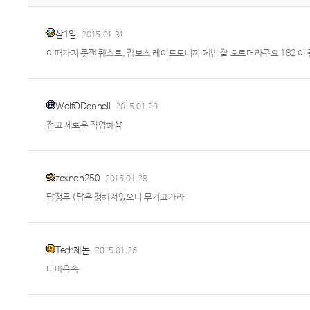
삼1일
2015.01.31
이때가지 못깬 퀘스트, 잡보스 레이드도니까 제법 잘 오르더라구요 182 
WolfODonnell
2015.01.29
접고 세로운 직업하삼
zexnon250
2015.01.28
답정무 (답은 정해져있으니 무기고가라
Tech제논
2015.01.26
니마음속