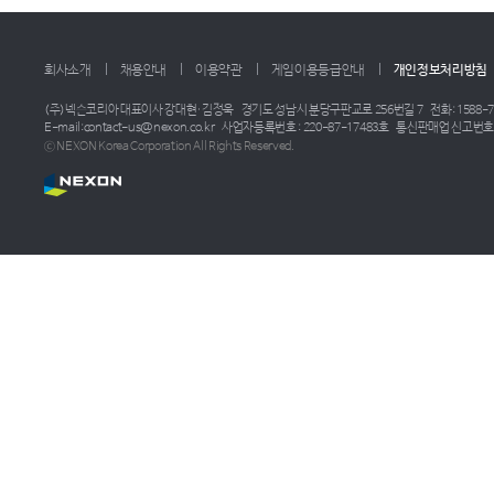
회사소개
채용안내
이용약관
게임이용등급안내
개인정보처리방침
(주)넥슨코리아 대표이사 강대현·김정욱
경기도 성남시 분당구판교로 256번길 7
전화: 1588-7
E-mail:contact-us@nexon.co.kr
사업자등록번호 : 220-87-17483호
통신판매업 신고번호 :
ⓒ NEXON Korea Corporation All Rights Reserved.