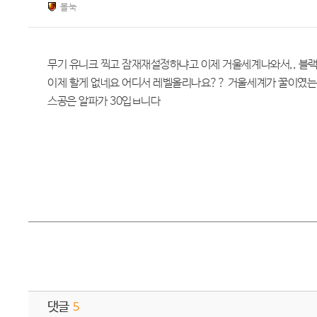
볼눅
무기 유니크 찍고 잠재재설정하냐고 이제 거울세계나와서,, 블랙
이제 할게 없네요 어디서 레벨올리나요?? 거울세계가 꿀이였는데
스공은 알파가 30입ㅂ니다
댓글
5