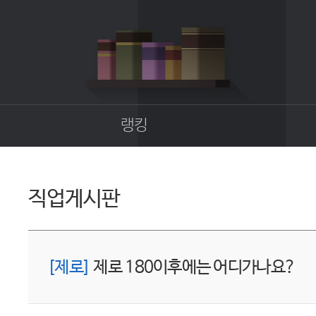
랭킹
종합랭킹
길드랭킹
직업게시판
업
[제로]
제로 180이후에는 어디가나요?