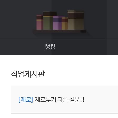
랭킹
종합랭킹
길드랭킹
직업게시판
업
[제로]
제로무기 다른 질문!!