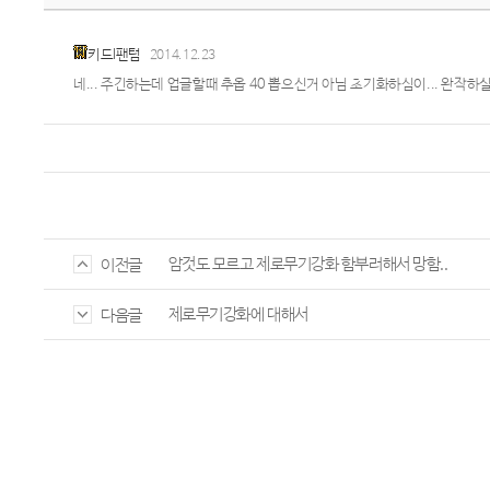
키드l팬텀
2014.12.23
네... 주긴하는데 업글할때 추옵 40 뽑으신거 아님 초기화하심이... 완작하
암것도 모르고 제로무기강화 함부러해서 망함..
이전글
제로무기강화에 대해서
다음글