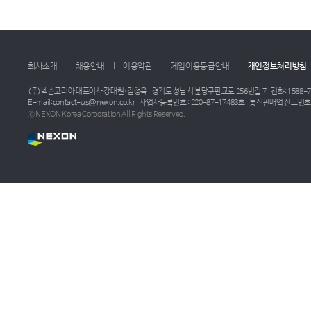
회사소개
채용안내
이용약관
게임이용등급안내
개인정보처리방침
(주)넥슨코리아 대표이사 강대현·김정욱
경기도 성남시 분당구판교로 256번길 7
전화: 1588-7
E-mail:contact-us@nexon.co.kr
사업자등록번호 : 220-87-17483호
통신판매업 신고번호 :
ⓒ NEXON Korea Corporation All Rights Reserved.