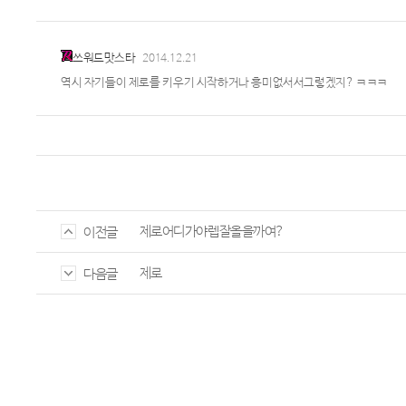
쓰워드맛스타
2014.12.21
역시 자기들이 제로를 키우기 시작하거나 흥미없서서그렇겠지? ㅋㅋㅋ
제로어디가야렙잘올을까여?
이전글
제로
다음글