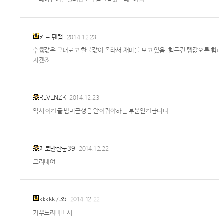
키드l팬텀
2014.12.23
수큡값은 그대로고 환불값이 올라서 재미를 보고 있음. 힘든건 템값오른 힘
지겠죠.
REVENZK
2014.12.23
역시 아가들 냄비근성은 알아줘야하는 부분인가봅니다
제로반란군39
2014.12.22
그러네여
kkkkk739
2014.12.22
키우느라바뻐서