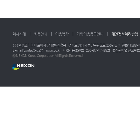
회사소개
채용안내
이용약관
게임이용등급안내
개인정보처리방침
(주)넥슨코리아 대표이사 강대현·김정욱
경기도 성남시 분당구판교로 256번길 7
전화: 1588-7
E-mail:contact-us@nexon.co.kr
사업자등록번호 : 220-87-17483호
통신판매업 신고번호 :
ⓒ NEXON Korea Corporation All Rights Reserved.