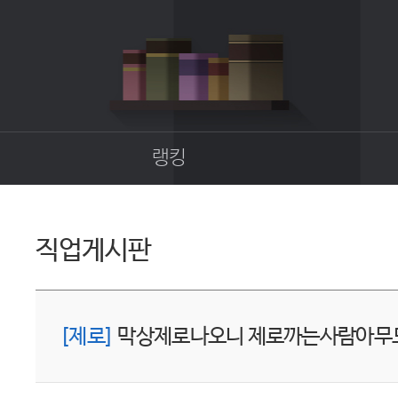
랭킹
종합랭킹
길드랭킹
직업게시판
업
[제로]
막상제로나오니 제로까는사람아무