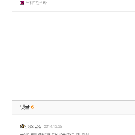
쓰워드맛스타
댓글
6
인생의끝길
2014.12.25
근데이번에열릴때반토막낼줄알았는데..아쉽