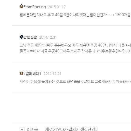
FromStarting
2015.01.17
밑에분대단하내요 추고 40을 3번이나띄웟다는말이신건가 ㅋㅋ 1500개
꽐돨꼴돨
2014.12.31
그냥 추공 40만 띄워두 충분하구요 저두 처음엔 추공 40만 나와서 더돌려서
찔끔오르네요 지금 추공40그대루 쓰시구 잠재유니크띄우는걸추천드립니다
7알파베타1
2014.12.21
자신이 마음에 들어하는 것으로 하면좋을것같아요 그렇게해서 누가욕하는
제로 키우다가 갑자기 생각난건데
이전글