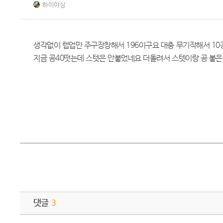
하이야싱
생각없이 렙업만 주구장창해서 196이구요 대충 무기작해서 1
지금 공40떳는데 스텟은 안붙었네요 더돌려서 스텟이랑 공 붙
댓글
3