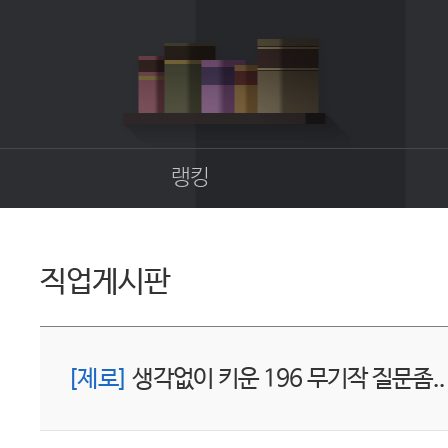
랭킹
종합랭킹
길드랭킹
직업게시판
업
[제로]
생각없이 키운 196 무기작 질문좀..