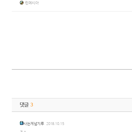
린메시아
댓글
3
사는게넘지루
2018.10.15
ㅈㅅ