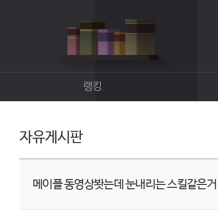
랭킹
종합랭킹
길드랭킹
자유게시판
업
메이플 동영상봣는데 눈내리는 스킬같은거