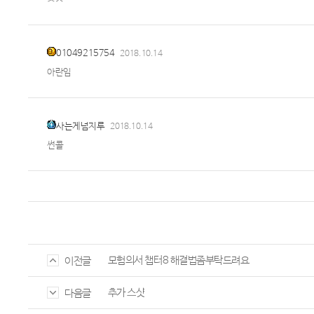
01049215754
2018.10.14
아란임
사는게넘지루
2018.10.14
썬콜
모험의서 챕터8 해결법좀부탁드려요
이전글
추가 스샷
다음글