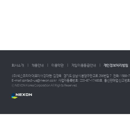
회사소개
채용안내
이용약관
게임이용등급안내
개인정보처리방침
(주)넥슨코리아 대표이사 강대현·김정욱
경기도 성남시 분당구판교로 256번길 7
전화: 1588-7
E-mail:contact-us@nexon.co.kr
사업자등록번호 : 220-87-17483호
통신판매업 신고번호 :
ⓒ NEXON Korea Corporation All Rights Reserved.